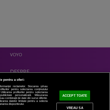
VOYO
DESPRE
Politica Confidentialitate
le pentru a oferi:
Contact
formanței reclamelor. Stocarea și/sau
filurilor pentru selectarea conținutului
Utilizarea profilurilor pentru selectarea
 publicitate personalizată. Măsurarea
ACCEPT TOATE
i sau combinații de date din surse diferite.
ilizarea datelor limitate pentru a selecta
anarea dispozitivului.
VREAU SA