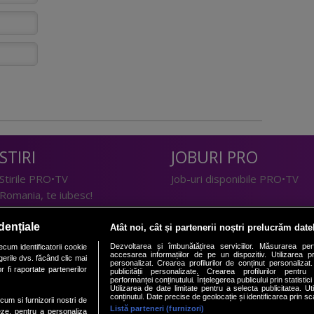
STIRI
JOBURI PRO
Stirile PRO•TV
Job-uri disponibile PRO•TV
Romania, te iubesc!
LIFESTYLE
dențiale
Atât noi, cât și partenerii noștri prelucrăm date
TEHNOLOGIE
Doctor de Bine
Dezvoltarea și îmbunătățirea serviciilor. Măsurarea per
cum identificatorii cookie
accesarea informațiilor de pe un dispozitiv. Utilizarea pro
erile dvs. făcând clic mai
I Like IT
Acasă
personalizat. Crearea profilurilor de conținut personalizat. 
 fi raportate partenerilor
publicității personalizate. Crearea profilurilor pentru
Acasă Gold
performanței conținutului. Înțelegerea publicului prin statistic
Utilizarea de date limitate pentru a selecta publicitatea. Ut
Perfecte
conținutul. Date precise de geolocație și identificarea prin sc
ecum si furnizorii nostri de
SPORT
DeBarbati
Listă parteneri (furnizori)
eze, pentru a personaliza