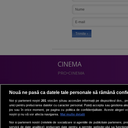
CINEMA
PRO•CINEMA
DIVERTISMENT
Nouă ne pasă ca datele tale personale să rămână confi
PRO•TV
Noi și partenerii noștri
201
stocăm și/sau accesăm informații pe dispozitivul dvs., pre
unici pentru prelucrarea datelor cu caracter personal. Puteți accepta sau gestiona aleg
Romanii au talent
jos sau în orice moment, pe pagina cu politica de confidențialitate. Aceste alegeri vor
Vocea Romaniei
noștri și nu vă vor afecta navigarea.
Mai multe detalii
Las Fierbinti
Noi si partenerii nostri (retelele de socializare si agentiile de publicitate partenere, pr
La Maruta
servicii de date analitice) prelucram date pentru a permite website-ului sa function