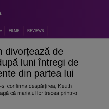
V
FILME
REVIEWS
 divorțează de
upă luni întregi de
nte din partea lui
a-și confirma despărțirea, Keuth
agă că mariajul lor trecea printr-o