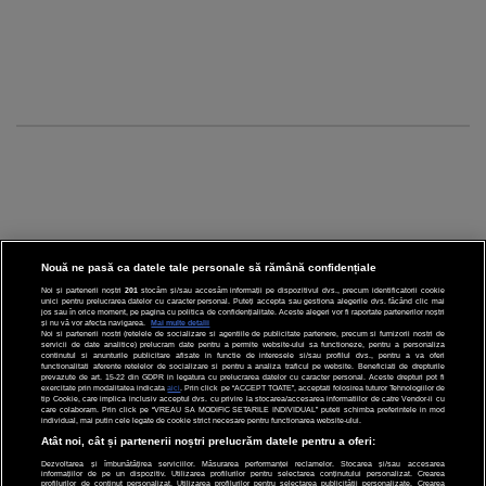
Nouă ne pasă ca datele tale personale să rămână confidențiale
Noi și partenerii noștri
201
stocăm și/sau accesăm informații pe dispozitivul dvs., precum identificatorii cookie
unici pentru prelucrarea datelor cu caracter personal. Puteți accepta sau gestiona alegerile dvs. făcând clic mai
CINEMA
jos sau în orice moment, pe pagina cu politica de confidențialitate. Aceste alegeri vor fi raportate partenerilor noștri
și nu vă vor afecta navigarea.
Mai multe detalii
Noi si partenerii nostri (retelele de socializare si agentiile de publicitate partenere, precum si furnizorii nostri de
servicii de date analitice) prelucram date pentru a permite website-ului sa functioneze, pentru a personaliza
DIVERTISMENT
continutul si anunturile publicitare afisate in functie de interesele si/sau profilul dvs., pentru a va oferi
functionalitati aferente retelelor de socializare si pentru a analiza traficul pe website. Beneficiati de drepturile
prevazute de art. 15-22 din GDPR in legatura cu prelucrarea datelor cu caracter personal. Aceste drepturi pot fi
STIRI
exercitate prin modalitatea indicata
aici
. Prin click pe “ACCEPT TOATE”, acceptati folosirea tuturor Tehnologiilor de
tip Cookie, care implica inclusiv acceptul dvs. cu privire la stocarea/accesarea informatiilor de catre Vendor-ii cu
care colaboram. Prin click pe “VREAU SA MODIFIC SETARILE INDIVIDUAL” puteti schimba preferintele in mod
TEHNOLOGIE
individual, mai putin cele legate de cookie strict necesare pentru functionarea website-ului.
Atât noi, cât și partenerii noștri prelucrăm datele pentru a oferi:
SPORT
Dezvoltarea și îmbunătățirea serviciilor. Măsurarea performanței reclamelor. Stocarea și/sau accesarea
informațiilor de pe un dispozitiv. Utilizarea profilurilor pentru selectarea conținutului personalizat. Crearea
profilurilor de conținut personalizat. Utilizarea profilurilor pentru selectarea publicității personalizate. Crearea