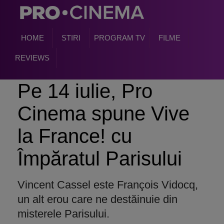
HOME
STIRI
PROGRAM TV
FILME
REVIEWS
Pe 14 iulie, Pro
Cinema spune Vive
la France! cu
Împăratul Parisului
Vincent Cassel este François Vidocq,
un alt erou care ne destăinuie din
misterele Parisului.