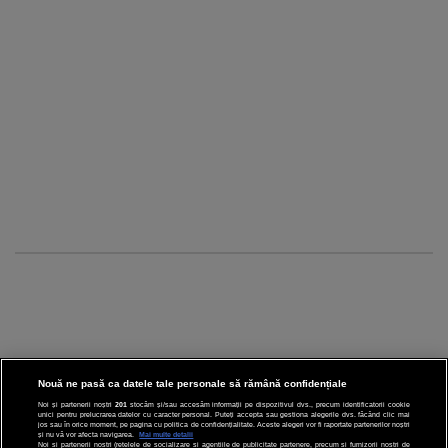
Nouă ne pasă ca datele tale personale să rămână confidențiale
Noi și partenerii noștri
201
stocăm și/sau accesăm informații pe dispozitivul dvs., precum identificatorii cookie
unici pentru prelucrarea datelor cu caracter personal. Puteți accepta sau gestiona alegerile dvs. făcând clic mai
CINEMA
jos sau în orice moment, pe pagina cu politica de confidențialitate. Aceste alegeri vor fi raportate partenerilor noștri
și nu vă vor afecta navigarea.
Mai multe detalii
Noi si partenerii nostri (retelele de socializare si agentiile de publicitate partenere, precum si furnizorii nostri de