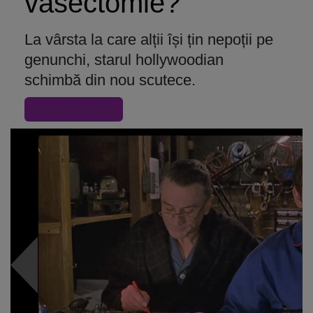
vasectomie?
La vârsta la care alții își țin nepoții pe
genunchi, starul hollywoodian
schimbă din nou scutece.
« Inapoi la articol