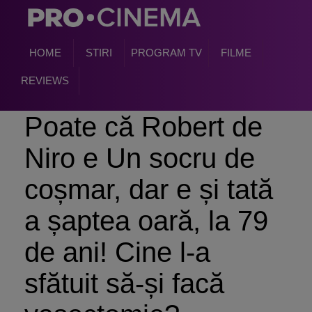
HOME
STIRI
PROGRAM TV
FILME
REVIEWS
Poate că Robert de
Niro e Un socru de
coșmar, dar e și tată
a șaptea oară, la 79
de ani! Cine l-a
sfătuit să-și facă