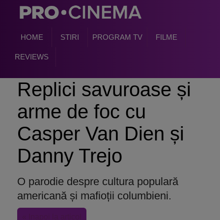
HOME
STIRI
PROGRAM TV
FILME
REVIEWS
Replici savuroase și
arme de foc cu
Casper Van Dien și
Danny Trejo
O parodie despre cultura populară
americană și mafioții columbieni.
« Inapoi la articol