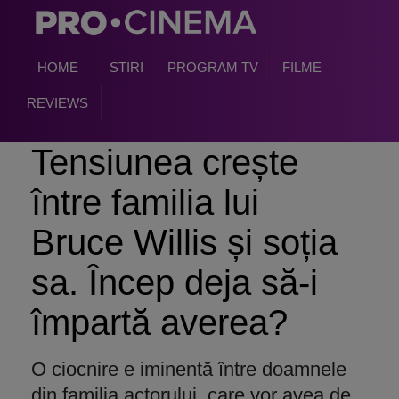
HOME
STIRI
PROGRAM TV
FILME
REVIEWS
Tensiunea crește
între familia lui
Bruce Willis și soția
sa. Încep deja să-i
împartă averea?
O ciocnire e iminentă între doamnele
din familia actorului, care vor avea de