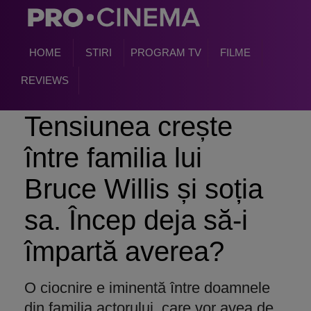
HOME
STIRI
PROGRAM TV
FILME
REVIEWS
Tensiunea crește
între familia lui
Bruce Willis și soția
sa. Încep deja să-i
împartă averea?
O ciocnire e iminentă între doamnele
din familia actorului, care vor avea de