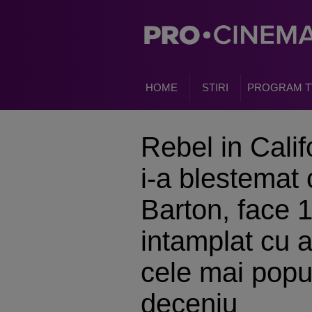
HOME
STIRI
PROGRAM T
Rebel in Calif
i-a blestemat 
Barton, face 1
intamplat cu a
cele mai popul
deceniu