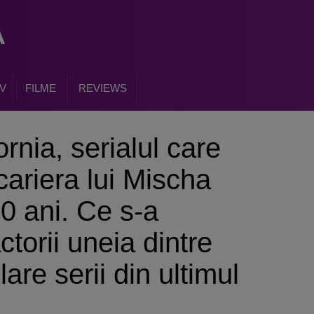
V
FILME
REVIEWS
ornia, serialul care
cariera lui Mischa
0 ani. Ce s-a
ctorii uneia dintre
are serii din ultimul