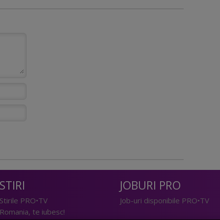
STIRI
JOBURI PRO
Stirile PRO•TV
Job-uri disponibile PRO•TV
Romania, te iubesc!