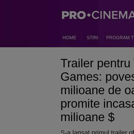
HOME
STIRI
PROGRAM T
Trailer pentr
Games: povest
milioane de o
promite incas
milioane $
S-a lansat primul trailer