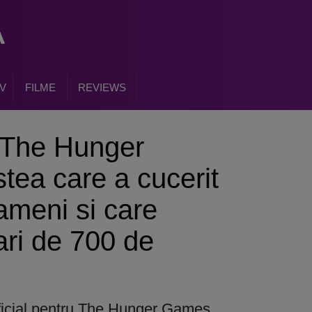
V
FILME
REVIEWS
u The Hunger
ea care a cucerit
ameni si care
ari de 700 de
 oficial pentru The Hunger Games