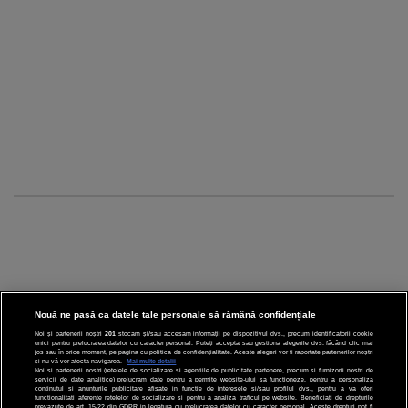
Nouă ne pasă ca datele tale personale să rămână confidențiale
Noi și partenerii noștri
201
stocăm și/sau accesăm informații pe dispozitivul dvs., precum identificatorii cookie
unici pentru prelucrarea datelor cu caracter personal. Puteți accepta sau gestiona alegerile dvs. făcând clic mai
CINEMA
jos sau în orice moment, pe pagina cu politica de confidențialitate. Aceste alegeri vor fi raportate partenerilor noștri
și nu vă vor afecta navigarea.
Mai multe detalii
Noi si partenerii nostri (retelele de socializare si agentiile de publicitate partenere, precum si furnizorii nostri de
servicii de date analitice) prelucram date pentru a permite website-ului sa functioneze, pentru a personaliza
DIVERTISMENT
continutul si anunturile publicitare afisate in functie de interesele si/sau profilul dvs., pentru a va oferi
functionalitati aferente retelelor de socializare si pentru a analiza traficul pe website. Beneficiati de drepturile
prevazute de art. 15-22 din GDPR in legatura cu prelucrarea datelor cu caracter personal. Aceste drepturi pot fi