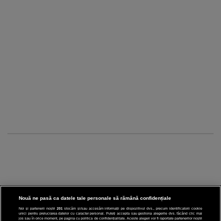
Nouă ne pasă ca datele tale personale să rămână confidențiale
Noi și partenerii noștri
201
stocăm și/sau accesăm informații pe dispozitivul dvs., precum identificatorii cookie
unici pentru prelucrarea datelor cu caracter personal. Puteți accepta sau gestiona alegerile dvs. făcând clic mai
jos sau în orice moment, pe pagina cu politica de confidențialitate. Aceste alegeri vor fi raportate partenerilor noștri