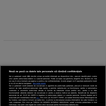
Nouă ne pasă ca datele tale personale să rămână confidențiale
Noi și partenerii noștri
201
stocăm și/sau accesăm informații pe dispozitivul dvs., precum identificatorii cookie
unici pentru prelucrarea datelor cu caracter personal. Puteți accepta sau gestiona alegerile dvs. făcând clic mai
CINEMA
jos sau în orice moment, pe pagina cu politica de confidențialitate. Aceste alegeri vor fi raportate partenerilor noștri
și nu vă vor afecta navigarea.
Mai multe detalii
Noi si partenerii nostri (retelele de socializare si agentiile de publicitate partenere, precum si furnizorii nostri de
servicii de date analitice) prelucram date pentru a permite website-ului sa functioneze, pentru a personaliza
DIVERTISMENT
continutul si anunturile publicitare afisate in functie de interesele si/sau profilul dvs., pentru a va oferi
functionalitati aferente retelelor de socializare si pentru a analiza traficul pe website. Beneficiati de drepturile
prevazute de art. 15-22 din GDPR in legatura cu prelucrarea datelor cu caracter personal. Aceste drepturi pot fi
STIRI
exercitate prin modalitatea indicata
aici
. Prin click pe “ACCEPT TOATE”, acceptati folosirea tuturor Tehnologiilor de
tip Cookie, care implica inclusiv acceptul dvs. cu privire la stocarea/accesarea informatiilor de catre Vendor-ii cu
care colaboram. Prin click pe “VREAU SA MODIFIC SETARILE INDIVIDUAL” puteti schimba preferintele in mod
TEHNOLOGIE
individual, mai putin cele legate de cookie strict necesare pentru functionarea website-ului.