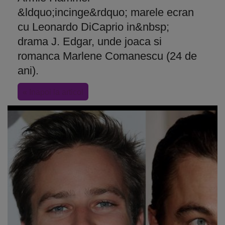
&ldquo;incinge&rdquo; marele ecran
cu Leonardo DiCaprio in&nbsp;
drama J. Edgar, unde joaca si
romanca Marlene Comanescu (24 de
ani).
« Inapoi la articol