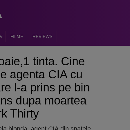
V
FILME
REVIEWS
oaie,1 tinta. Cine
ate agenta CIA cu
e l-a prins pe bin
ans dupa moartea
k Thirty
meia blonda, agent CIA din spatele