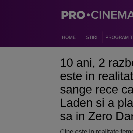
HOME
STIRI
PROGRAM T
10 ani, 2 razb
este in realit
sange rece car
Laden si a pl
sa in Zero Dar
Cine este in realitate fe