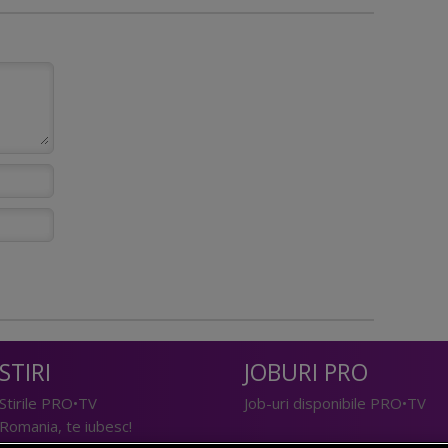
STIRI
JOBURI PRO
Stirile PRO•TV
Job-uri disponibile PRO•TV
Romania, te iubesc!