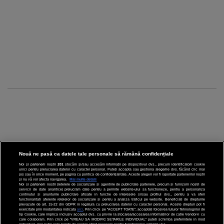
Nouă ne pasă ca datele tale personale să rămână confidențiale
Noi și partenerii noștri
201
stocăm și/sau accesăm informații pe dispozitivul dvs., precum identificatorii cookie
unici pentru prelucrarea datelor cu caracter personal. Puteți accepta sau gestiona alegerile dvs. făcând clic mai
CINEMA
jos sau în orice moment, pe pagina cu politica de confidențialitate. Aceste alegeri vor fi raportate partenerilor noștri
și nu vă vor afecta navigarea.
Mai multe detalii
Noi si partenerii nostri (retelele de socializare si agentiile de publicitate partenere, precum si furnizorii nostri de
servicii de date analitice) prelucram date pentru a permite website-ului sa functioneze, pentru a personaliza
DIVERTISMENT
continutul si anunturile publicitare afisate in functie de interesele si/sau profilul dvs., pentru a va oferi
functionalitati aferente retelelor de socializare si pentru a analiza traficul pe website. Beneficiati de drepturile
prevazute de art. 15-22 din GDPR in legatura cu prelucrarea datelor cu caracter personal. Aceste drepturi pot fi
STIRI
exercitate prin modalitatea indicata
aici
. Prin click pe “ACCEPT TOATE”, acceptati folosirea tuturor Tehnologiilor de
tip Cookie, care implica inclusiv acceptul dvs. cu privire la stocarea/accesarea informatiilor de catre Vendor-ii cu
care colaboram. Prin click pe “VREAU SA MODIFIC SETARILE INDIVIDUAL” puteti schimba preferintele in mod
TEHNOLOGIE