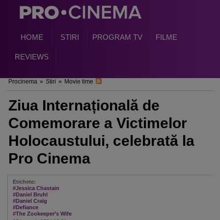
HOME
STIRI
PROGRAM TV
FILME
REVIEWS
Procinema
»
Stiri
»
Movie time
Ziua Internațională de
Comemorare a Victimelor
Holocaustului, celebrată la
Pro Cinema
Etichete:
#Jessica Chastain
#Daniel Bruhl
#Daniel Craig
#Defiance
#The Zookeeper’s Wife