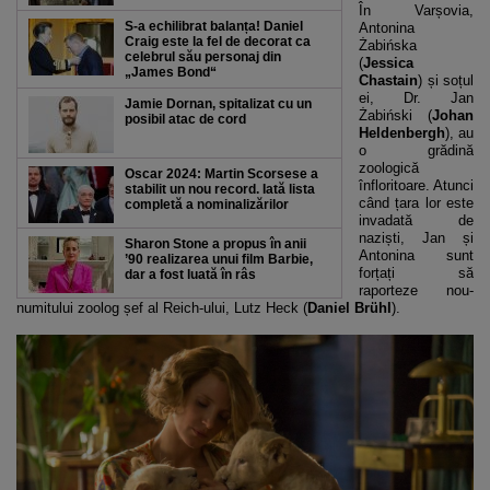
În Varșovia,
S-a echilibrat balanța! Daniel
Antonina
Craig este la fel de decorat ca
Żabińska
celebrul său personaj din
(
Jessica
„James Bond“
Chastain
) și soțul
ei, Dr. Jan
Jamie Dornan, spitalizat cu un
Żabiński (
Johan
posibil atac de cord
Heldenbergh
), au
o grădină
zoologică
Oscar 2024: Martin Scorsese a
înfloritoare. Atunci
stabilit un nou record. Iată lista
când țara lor este
completă a nominalizărilor
invadată de
naziști, Jan și
Sharon Stone a propus în anii
Antonina sunt
’90 realizarea unui film Barbie,
forțați să
dar a fost luată în râs
raporteze nou-
numitului zoolog șef al Reich-ului, Lutz Heck (
Daniel Brühl
).