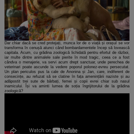
Dar chiar dacă se cred protejați, munca lor de o viață și orașul se vor
transforma în cenușă atunci când bombardamentele încep să lovească
capitala. Acum, cu grădina zoologică lichidată pentru efortul de război,
iar multe dintre animalele sale pierite în mod tragic, ceea ce a fost
cândva o menajerie, va servi acum drept sanctuar, unde perechea de
veterinari poate ascunde la vedere poporul polonez-evreu persecutat.
Un plan periculos pus la cale de Anonina și Jan, care, indiferent de
consecințe, au refuzat să se clatine în fața amenințării naziste și au
adăpostit trei sute de bărbați, femei și copii evrei chiar sub nasul
inamicului. Își va aminti lumea de soția îngrijitorului de la grădina
zoologică?