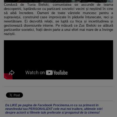
Condusă de Tuvia Bielski, comunitatea se ascunde de teama
descoperirii, luptându-se cu partizanii sovietici vecini și neștiind în cine
să aibă încredere. Oameni de toate vârstele muncesc pentru a
supraviețui, construind case improvizate în pădurile întunecate, reci și
neiertătoare. Ei dezvoltă relații, se luptă cu frica și incertitudinea și
gestionează disensiunile interne. Pe măsură ce Zus Bielski se alătură
partizanilor sovietici, frații devin parte a unui efort mai mare de a învinge
naziștii.
Da LIKE pe pagina de Facebook Procinema.ro ca sa primesti in
newsfeedul tau PERSONALIZAT cele mai noi trailere, ultimele stiri
despre actorii si filmele tale preferate si progamul de la cinema!