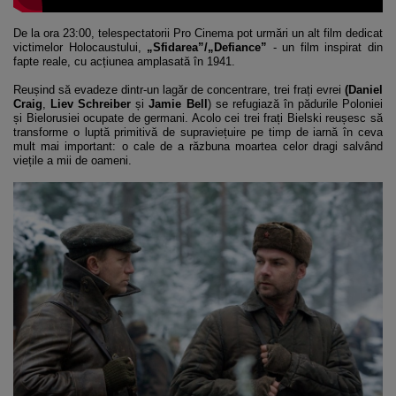
De la ora 23:00, telespectatorii Pro Cinema pot urmări un alt film dedicat
victimelor Holocaustului,
„Sfidarea”/„Defiance”
- un film inspirat din
fapte reale, cu acțiunea amplasată în 1941.
Reușind să evadeze dintr-un lagăr de concentrare, trei frați evrei
(Daniel
Craig
,
Liev Schreiber
și
Jamie Bell
) se refugiază în pădurile Poloniei
și Bielorusiei ocupate de germani. Acolo cei trei frați Bielski reușesc să
transforme o luptă primitivă de supraviețuire pe timp de iarnă în ceva
mult mai important: o cale de a răzbuna moartea celor dragi salvând
viețile a mii de oameni.