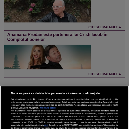
CITESTE MAI MULT ►
Anamaria Prodan este partenera lui Cristi Iacob în
Complotul bonelor
CITESTE MAI MULT ►
Nouă ne pasă ca datele tale personale să rămână confidențiale
Noi și partenerii noștri
201
stocăm și/sau accesăm informații pe dispozitivul dvs., precum identificatorii cookie
unici pentru prelucrarea datelor cu caracter personal. Puteți accepta sau gestiona alegerile dvs. făcând clic mai
CINEMA
jos sau în orice moment, pe pagina cu politica de confidențialitate. Aceste alegeri vor fi raportate partenerilor noștri
și nu vă vor afecta navigarea.
Mai multe detalii
Noi si partenerii nostri (retelele de socializare si agentiile de publicitate partenere, precum si furnizorii nostri de
DIVERTISMENT
servicii de date analitice) prelucram date pentru a permite website-ului sa functioneze, pentru a personaliza
continutul si anunturile publicitare afisate in functie de interesele si/sau profilul dvs., pentru a va oferi
functionalitati aferente retelelor de socializare si pentru a analiza traficul pe website. Beneficiati de drepturile
prevazute de art. 15-22 din GDPR in legatura cu prelucrarea datelor cu caracter personal. Aceste drepturi pot fi
STIRI
exercitate prin modalitatea indicata
aici
. Prin click pe “ACCEPT TOATE”, acceptati folosirea tuturor Tehnologiilor de
tip Cookie, care implica inclusiv acceptul dvs. cu privire la stocarea/accesarea informatiilor de catre Vendor-ii cu