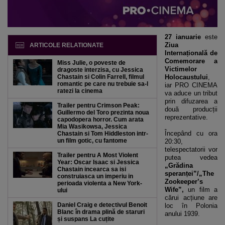
27 ianuarie
este
Ziua
ARTICOLE RELATIONATE
Internațională de
Comemorare a
Miss Julie, o poveste de
Victimelor
dragoste interzisa, cu Jessica
Chastain si Colin Farrell, filmul
Holocaustului
,
romantic pe care nu trebuie sa-l
iar PRO CINEMA
ratezi la cinema
va aduce un tribut
prin difuzarea a
Trailer pentru Crimson Peak:
două producții
Guillermo del Toro prezinta noua
reprezentative.
capodopera horror. Cum arata
Mia Wasikowsa, Jessica
Începând cu ora
Chastain si Tom Hiddleston intr-
un film gotic, cu fantome
20:30,
telespectatorii vor
Trailer pentru A Most Violent
putea vedea
Year: Oscar Isaac si Jessica
„Grădina
Chastain incearca sa isi
speranței”/„The
construiasca un imperiu in
Zookeeper’s
perioada violenta a New York-
Wife”,
un film a
ului
cărui acțiune are
Daniel Craig e detectivul Benoit
loc în Polonia
Blanc în drama plină de staruri
anului 1939.
și suspans La cuțite