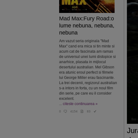
Mad Max:Fury Road:o
lume nebuna, nebuna,
nebuna
Am vazut seria originala "Mad
Max" cand era mica si tin minte si
acum cat de fascinata am ramas
de universul unei lumi distopice si
anarhice, plasata in mijlocul
desertului australian. Mel Gibson
era atunic eroul perfect si filmele
lui George Miller erau fascinante.
La trei decenii, regizorul australian
s-a intors in forta, cu un noul film
din serie, pe care eu il consider
excelent.
...
citeste continuarea »
0
4154
83
Jur