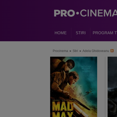
HOME
STIRI
PROGRAM T
Procinema
»
Stiri
»
Adela Ghidoveanu