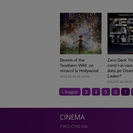
Beasts of the
Zero Dark Thi
Southern Wild: un
cand l-ai vazu
miracol la Hollywood
data pe Osam
Laden?
2013-02-19 16:18:00
2013-02-18 16:47
‹ Inapoi
3
4
5
6
7
CINEMA
PRO•CINEMA