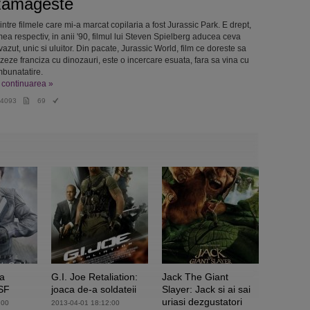
zamageste
intre filmele care mi-a marcat copilaria a fost Jurassic Park. E drept,
mea respectiv, in anii '90, filmul lui Steven Spielberg aducea ceva
azut, unic si uluitor. Din pacate, Jurassic World, film ce doreste sa
lizeze franciza cu dinozauri, este o incercare esuata, fara sa vina cu
mbunatatire.
e continuarea »
4093
69
na
G.I. Joe Retaliation:
Jack The Giant
 SF
joaca de-a soldateii
Slayer: Jack si ai sai
uriasi dezgustatori
:00
2013-04-01 18:12:00