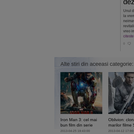
de
Unul d
la vre
neimav
revita
vreo i
citest
0
Alte stiri din aceeasi categorie:
Iron Man 3: cel mai
Oblivion: clo
bun film din serie
marilor filme
2013-04-25 19:43:00
2013-04-12 17:00