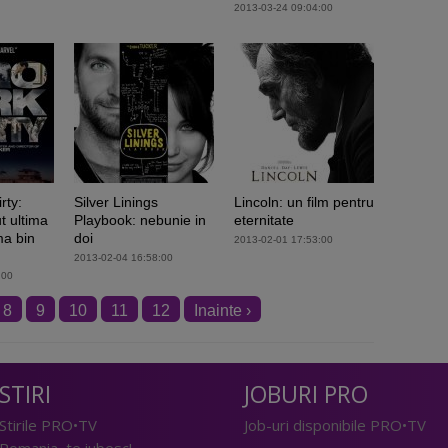
2013-03-24 09:04:00
rty:
Silver Linings
Lincoln: un film pentru
t ultima
Playbook: nebunie in
eternitate
a bin
doi
2013-02-01 17:53:00
2013-02-04 16:58:00
:00
8
9
10
11
12
Inainte ›
STIRI
JOBURI PRO
Stirile PRO•TV
Job-uri disponibile PRO•TV
Romania, te iubesc!