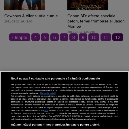
Cowboys & Aliens: afla cum e
Conan 3D: efecte speciale
beton, femei frumoase si Jason
2011-08-26 16:42:00
Momoa
2011-08-19 14:03:00
‹ Inapoi
4
5
6
7
8
9
10
11
12
13
Inainte ›
Nouă ne pasă ca datele tale personale să rămână confidențiale
Noi și partenerii noștri
201
stocăm și/sau accesăm informații pe dispozitivul dvs., precum identificatorii cookie
unici pentru prelucrarea datelor cu caracter personal. Puteți accepta sau gestiona alegerile dvs. făcând clic mai
CINEMA
jos sau în orice moment, pe pagina cu politica de confidențialitate. Aceste alegeri vor fi raportate partenerilor noștri
și nu vă vor afecta navigarea.
Mai multe detalii
Noi si partenerii nostri (retelele de socializare si agentiile de publicitate partenere, precum si furnizorii nostri de
servicii de date analitice) prelucram date pentru a permite website-ului sa functioneze, pentru a personaliza
DIVERTISMENT
continutul si anunturile publicitare afisate in functie de interesele si/sau profilul dvs., pentru a va oferi
functionalitati aferente retelelor de socializare si pentru a analiza traficul pe website. Beneficiati de drepturile
prevazute de art. 15-22 din GDPR in legatura cu prelucrarea datelor cu caracter personal. Aceste drepturi pot fi
STIRI
exercitate prin modalitatea indicata
aici
. Prin click pe “ACCEPT TOATE”, acceptati folosirea tuturor Tehnologiilor de
tip Cookie, care implica inclusiv acceptul dvs. cu privire la stocarea/accesarea informatiilor de catre Vendor-ii cu
care colaboram. Prin click pe “VREAU SA MODIFIC SETARILE INDIVIDUAL” puteti schimba preferintele in mod
TEHNOLOGIE
individual, mai putin cele legate de cookie strict necesare pentru functionarea website-ului.
Atât noi, cât și partenerii noștri prelucrăm datele pentru a oferi:
SPORT