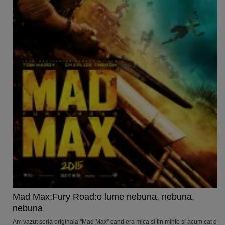
Mad Max:Fury Road:o lume nebuna, nebuna,
nebuna
Am vazut seria originala "Mad Max" cand era mica si tin minte si acum cat de