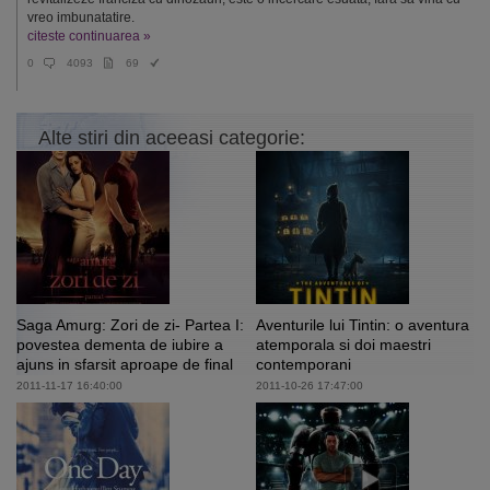
vreo imbunatatire.
citeste continuarea »
0
4093
69
Alte stiri din aceeasi categorie:
Saga Amurg: Zori de zi- Partea I:
Aventurile lui Tintin: o aventura
povestea dementa de iubire a
atemporala si doi maestri
ajuns in sfarsit aproape de final
contemporani
2011-11-17 16:40:00
2011-10-26 17:47:00