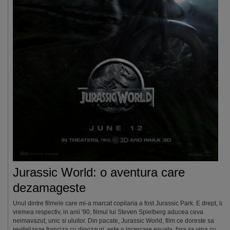
Jurassic World: o aventura care
dezamageste
Unul dintre filmele care mi-a marcat copilaria a fost Jurassic Park. E drept, la
vremea respectiv, in anii '90, filmul lui Steven Spielberg aducea ceva
neimavazut, unic si uluitor. Din pacate, Jurassic World, film ce doreste sa
revitalizeze franciza cu dinozauri, este o incercare esuata, fara sa vina cu