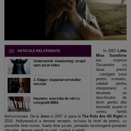
In 2007
Little
ARTICOLE RELATIONATE
Miss Sunshine
era surpriza
Underworld: Awakening: virajul
Oscarurilor cu
spre jocul video
doua premii
castigate (unul
pentru scenariu,
J. Edgar: stapanul serviciilor
celalalt pentru
secrete
interpretare) si
devenea un
deschizator de
Haywire: exercitiu de stil cu
drum pentru alte
coregrafii MMA
dramedii avand in
centru familii
disfunctionale. De la
Juno
in 2007 si pana la
The Kids Are All Right
in
2010, Hollywood-ul a devenit receptiv, inclusiv la nivel de premii, cu
povestile bine scrise, foarte bine jucate, jumatate lacrimogene-jumatate
chicotite, despre parinti si copii, cupluri si relatii.