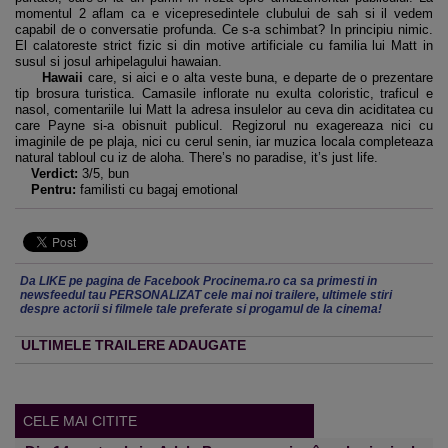
momentul 2 aflam ca e vicepresedintele clubului de sah si il vedem
capabil de o conversatie profunda. Ce s-a schimbat? In principiu nimic.
El calatoreste strict fizic si din motive artificiale cu familia lui Matt in
susul si josul arhipelagului hawaian.
Hawaii
care, si aici e o alta veste buna, e departe de o prezentare
tip brosura turistica. Camasile inflorate nu exulta coloristic, traficul e
nasol, comentariile lui Matt la adresa insulelor au ceva din aciditatea cu
care Payne si-a obisnuit publicul. Regizorul nu exagereaza nici cu
imaginile de pe plaja, nici cu cerul senin, iar muzica locala completeaza
natural tabloul cu iz de aloha. There’s no paradise, it’s just life.
Verdict:
3/5, bun
Pentru:
familisti cu bagaj emotional
Da LIKE pe pagina de Facebook Procinema.ro ca sa primesti in
newsfeedul tau PERSONALIZAT cele mai noi trailere, ultimele stiri
despre actorii si filmele tale preferate si progamul de la cinema!
ULTIMELE TRAILERE ADAUGATE
CELE MAI CITITE