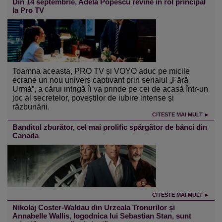
Din 14 septembrie, Adela Popescu revine în rol principal
la Pro TV
Toamna aceasta, PRO TV și VOYO aduc pe micile
ecrane un nou univers captivant prin serialul „Fără
Urmă”, a cărui intrigă îi va prinde pe cei de acasă într-un
joc al secretelor, poveștilor de iubire intense și
răzbunării.
CITESTE MAI MULT ►
Banditul zburător, cel mai prolific spărgător de bănci din
Canada
CITESTE MAI MULT ►
Nikolaj Coster-Waldau din Urzeala Tronurilor și
Annabelle Wallis, logodnica lui Sebastian Stan, sunt