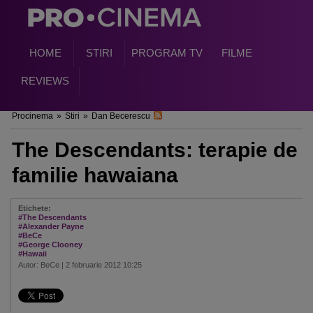
HOME
STIRI
PROGRAM TV
FILME
REVIEWS
Procinema
»
Stiri
»
Dan Becerescu
The Descendants: terapie de
familie hawaiana
Etichete:
#The Descendants
#Alexander Payne
#BeCe
#George Clooney
#Hawaii
Autor: BeCe | 2 februarie 2012 10:25