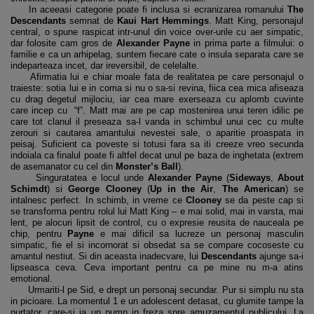
In aceeasi categorie poate fi inclusa si ecranizarea romanului
The
Descendants
semnat de
Kaui Hart Hemmings
. Matt King, personajul
central, o spune raspicat intr-unul din voice over-urile cu aer simpatic,
dar folosite cam gros de
Alexander Payne
in prima parte a filmului: o
familie e ca un arhipelag, suntem fiecare cate o insula separata care se
indeparteaza incet, dar ireversibil, de celelalte.
Afirmatia lui e chiar moale fata de realitatea pe care personajul o
traieste: sotia lui e in coma si nu o sa-si revina, fiica cea mica afiseaza
cu drag degetul mijlociu, iar cea mare exerseaza cu aplomb cuvinte
care incep cu “f”. Matt mai are pe cap mostenirea unui teren idilic pe
care tot clanul il preseaza sa-l vanda in schimbul unui cec cu multe
zerouri si cautarea amantului nevestei sale, o aparitie proaspata in
peisaj. Suficient ca poveste si totusi fara sa iti creeze vreo secunda
indoiala ca finalul poate fi altfel decat unul pe baza de inghetata (extrem
de asemanator cu cel din
Monster’s Ball
).
Singuratatea e locul unde
Alexander Payne
(
Sideways
,
About
Schimdt
) si
George Clooney
(
Up in the Air
,
The American
) se
intalnesc perfect. In schimb, in vreme ce
Clooney
se da peste cap si
se transforma pentru rolul lui Matt King – e mai solid, mai in varsta, mai
lent, pe alocuri lipsit de control, cu o expresie reusita de nauceala pe
chip, pentru
Payne
e mai dificil sa lucreze un personaj masculin
simpatic, fie el si incornorat si obsedat sa se compare cocoseste cu
amantul nestiut. Si din aceasta inadecvare, lui
Descendants
ajunge sa-i
lipseasca ceva. Ceva important pentru ca pe mine nu m-a atins
emotional.
Urmariti-l pe Sid, e drept un personaj secundar. Pur si simplu nu sta
in picioare. La momentul 1 e un adolescent detasat, cu glumite tampe la
purtator, care-si ia un pumn in freza spre amuzamentul publicului. La