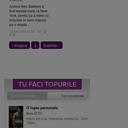
Actorul Alec Baldwin a
fost arestat marti, la New
York, pentru ca a mers cu
bicicleta in sens interzis
pe o strada ...
14 mai 2014 11:49
437
0
‹ Inapoi
1
Inainte ›
Top ProCinema
Top vizualizate
O lupta personala
0/10
Nota
Intors din Irak, impotriva vointei lui, John
Triton...