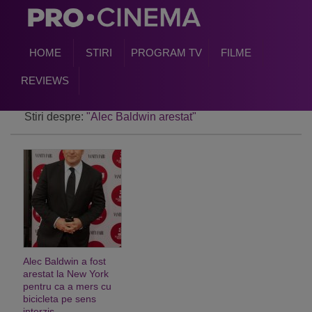
HOME
STIRI
PROGRAM TV
FILME
REVIEWS
Stiri despre:
"Alec Baldwin arestat"
Alec Baldwin a fost
arestat la New York
pentru ca a mers cu
bicicleta pe sens
interzis