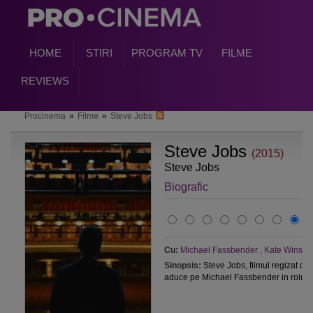
HOME
STIRI
PROGRAM TV
FILME
REVIEWS
Procinema
»
Filme
»
Steve Jobs
Steve Jobs
(2015)
Steve Jobs
Biografic
Cu:
Michael Fassbender
,
Kate Winsle
Sinopsis:
Steve Jobs, filmul regizat de
aduce pe Michael Fassbender in rolul..