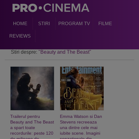
HOME
STIRI
PROGRAM TV
FILME
REVIEWS
Stiri despre:
"Beauty and The Beast"
Trailerul pentru
Emma Watson si Dan
Beauty and The Beast
Stevens recreeaza
a spart toate
una dintre cele mai
recordurile: peste 120
iubite scene. Imagini
de milioane de
senzationale din