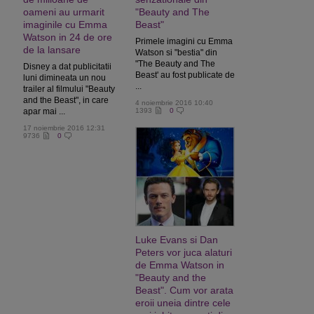
oameni au urmarit
"Beauty and The
imaginile cu Emma
Beast"
Watson in 24 de ore
Primele imagini cu Emma
de la lansare
Watson si "bestia" din
"The Beauty and The
Disney a dat publicitatii
Beast' au fost publicate de
luni dimineata un nou
...
trailer al filmului "Beauty
and the Beast", in care
4 noiembrie 2016 10:40
apar mai ...
1393
0
17 noiembrie 2016 12:31
9736
0
Luke Evans si Dan
Peters vor juca alaturi
de Emma Watson in
"Beauty and the
Beast". Cum vor arata
eroii uneia dintre cele