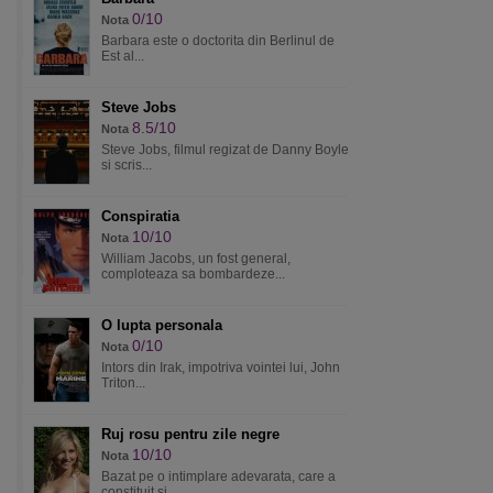
0/10
Nota
Barbara este o doctorita din Berlinul de
Est al...
Steve Jobs
8.5/10
Nota
Steve Jobs, filmul regizat de Danny Boyle
si scris...
Conspiratia
10/10
Nota
William Jacobs, un fost general,
comploteaza sa bombardeze...
O lupta personala
0/10
Nota
Intors din Irak, impotriva vointei lui, John
Triton...
Ruj rosu pentru zile negre
10/10
Nota
Bazat pe o intimplare adevarata, care a
constituit si...