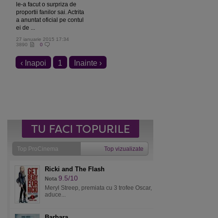
le-a facut o surpriza de
proportii fanilor sai. Actrita
a anuntat oficial pe contul
ei de ...
27 ianuarie 2015 17:34
3890
0
‹ Inapoi
1
Inainte ›
Top ProCinema
Top vizualizate
Ricki and The Flash
9.5/10
Nota
Meryl Streep, premiata cu 3 trofee Oscar,
aduce...
Barbara