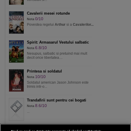
Cavalerii mesei rotunde
0/10
Nota
Povestea regelui
Arthur
si a
Cavalerilor...
Spirit: Armasarul Vestului salbatic
6.8/10
Nota
Nesupus, salbatic si pretuind mai mult
decit orice libertatea....
Printesa si soldatul
10/10
Nota
Soldatul american Jason Johnson este
trimis intr-o...
Trandafirii sunt pentru cei bogati
8.6/10
Nota
...