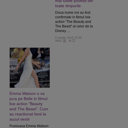
mai iubite povesti din
toate timpurile
Doua nume noi au fost
confirmate in filmul lvie
action "The Beauty and
The Beast" al celor de la
Disney. ...
5 martie 2015 15:00
3851
0
Emma Watson o va
juca pe Belle in filmul
live action "Beauty
and The Beast". Cum
au reactionat fanii la
auzul vestii
Frumoasa Emma Watson