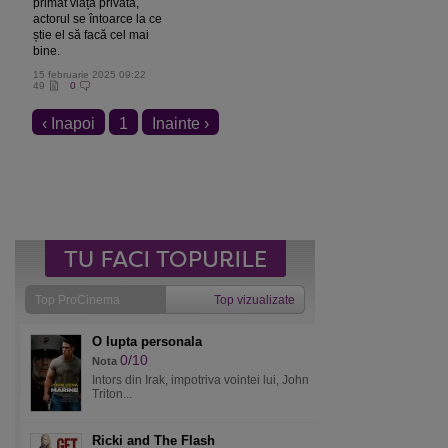
primat viața privată,
actorul se întoarce la ce
știe el să facă cel mai
bine.
15 februarie 2025 09:22
49
0
‹ Inapoi
1
Inainte ›
Top ProCinema
Top vizualizate
O lupta personala
0/10
Nota
Intors din Irak, impotriva vointei lui, John
Triton...
Ricki and The Flash