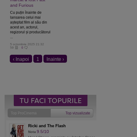
and Furious
Cu puțin înainte de
lansarea celui mai
așteptat film al său din
acest an, actorul,
regizorul și producătorul
...
5 octombrie 2025 21:32
59
0
‹ Inapoi
1
Inainte ›
Top ProCinema
Top vizualizate
Ricki and The Flash
9.5/10
Nota