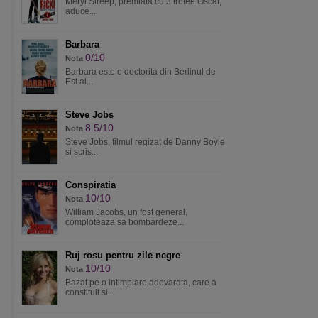
Meryl Streep, premiata cu 3 trofee Oscar,
aduce...
Barbara
0/10
Nota
Barbara este o doctorita din Berlinul de
Est al...
Steve Jobs
8.5/10
Nota
Steve Jobs, filmul regizat de Danny Boyle
si scris...
Conspiratia
10/10
Nota
William Jacobs, un fost general,
comploteaza sa bombardeze...
Ruj rosu pentru zile negre
10/10
Nota
Bazat pe o intimplare adevarata, care a
constituit si...