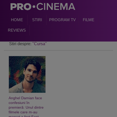
HOME
STIRI
PROGRAM TV
FILME
REVIEWS
Stiri despre:
"Cursa"
Anghel Damian face
confesiuni în
premieră: Unul dintre
filmele care m-au
marcat a fost Fast