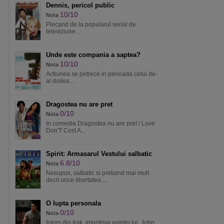
Dennis, pericol public
10/10
Nota
Plecand de la popularul serial de
televiziune...
Unde este compania a saptea?
10/10
Nota
Actiunea se petrece in perioada celui de-
al doilea...
Dragostea nu are pret
0/10
Nota
In comedia Dragostea nu are pret / Love
Don'T Cost A...
Spirit: Armasarul Vestului salbatic
6.8/10
Nota
Nesupus, salbatic si pretuind mai mult
decit orice libertatea....
O lupta personala
0/10
Nota
Intors din Irak, impotriva vointei lui, John