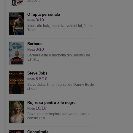
aduce...
O lupta personala
0/10
Nota
Intors din Irak, impotriva vointei lui, John
Triton...
Barbara
0/10
Nota
Barbara este o doctorita din Berlinul de
Est al...
Steve Jobs
8.5/10
Nota
Steve Jobs, filmul regizat de Danny Boyle
si scris...
Ruj rosu pentru zile negre
10/10
Nota
Bazat pe o intimplare adevarata, care a
constituit si...
Conspiratia