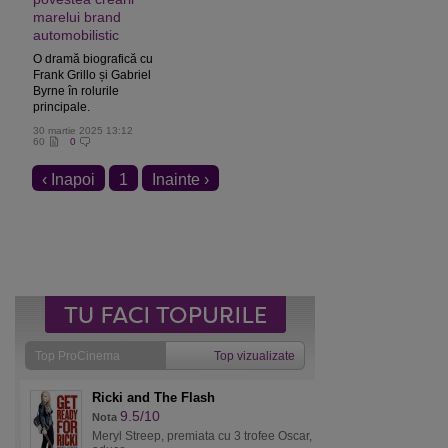
marelui brand
automobilistic
O dramă biografică cu
Frank Grillo și Gabriel
Byrne în rolurile
principale.
30 martie 2025 13:12
60
0
‹ Inapoi
1
Inainte ›
Top ProCinema
Top vizualizate
Ricki and The Flash
9.5/10
Nota
Meryl Streep, premiata cu 3 trofee Oscar,