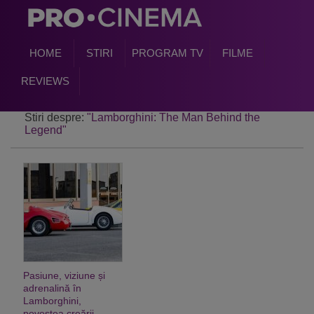
HOME
STIRI
PROGRAM TV
FILME
REVIEWS
Stiri despre:
"Lamborghini: The Man Behind the
Legend"
Pasiune, viziune și
adrenalină în
Lamborghini,
povestea creării