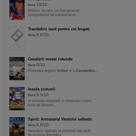
10/10
Nota
William Jacobs, un fost general,
comploteaza sa bombardeze...
Trandafirii sunt pentru cei bogati
8.6/10
Nota
...
Cavalerii mesei rotunde
0/10
Nota
Povestea regelui
Arthur
si a
Cavalerilor...
Insula comorii
9.5/10
Nota
In aceasta adaptare a romanului clasic
scris de Robert...
Spirit: Armasarul Vestului salbatic
6.8/10
Nota
Nesupus, salbatic si pretuind mai mult
decit orice libertatea....