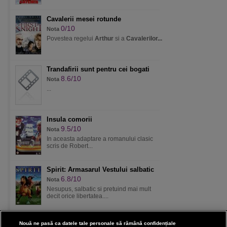
Cavalerii mesei rotunde
0/10
Nota
Povestea regelui
Arthur
si a
Cavalerilor...
Trandafirii sunt pentru cei bogati
8.6/10
Nota
...
Insula comorii
9.5/10
Nota
In aceasta adaptare a romanului clasic
scris de Robert...
Spirit: Armasarul Vestului salbatic
6.8/10
Nota
Nesupus, salbatic si pretuind mai mult
decit orice libertatea....
Nouă ne pasă ca datele tale personale să rămână confidențiale