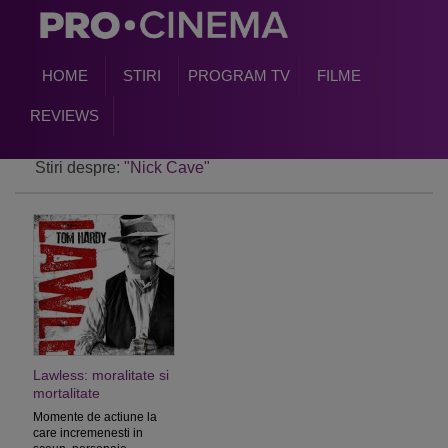
HOME
STIRI
PROGRAM TV
FILME
REVIEWS
Stiri despre:
"Nick Cave"
Lawless: moralitate si
mortalitate
Momente de actiune la
care incremenesti in