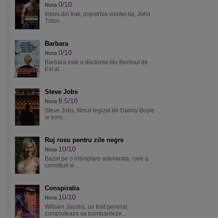
0/10
Nota
Intors din Irak, impotriva vointei lui, John
Triton...
Barbara
0/10
Nota
Barbara este o doctorita din Berlinul de
Est al...
Steve Jobs
8.5/10
Nota
Steve Jobs, filmul regizat de Danny Boyle
si scris...
Ruj rosu pentru zile negre
10/10
Nota
Bazat pe o intimplare adevarata, care a
constituit si...
Conspiratia
10/10
Nota
William Jacobs, un fost general,
comploteaza sa bombardeze...