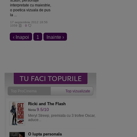
scaun, personaje
interpretate cu maiestrie,
o poetica vizuala de pus
la ...
17 septembrie 2012 18:56
1059
0
‹ Inapoi
1
Inainte ›
Top ProCinema
Top vizualizate
Ricki and The Flash
9.5/10
Nota
Meryl Streep, premiata cu 3 trofee Oscar,
aduce...
O lupta personala