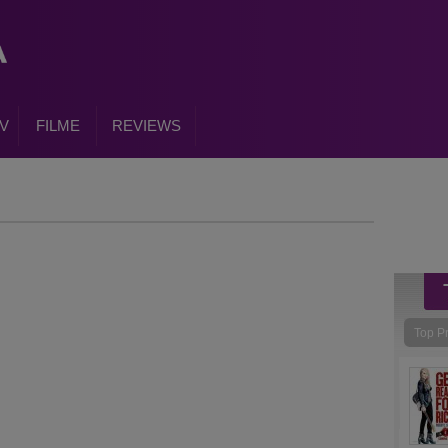
V
FILME
REVIEWS
Top P