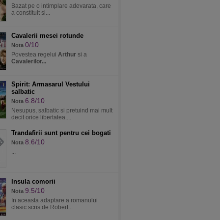
Bazat pe o intimplare adevarata, care
a constituit si...
Cavalerii mesei rotunde
0/10
Nota
Povestea regelui
Arthur
si a
Cavalerilor...
Spirit: Armasarul Vestului
salbatic
6.8/10
Nota
Nesupus, salbatic si pretuind mai mult
decit orice libertatea....
Trandafirii sunt pentru cei bogati
8.6/10
Nota
...
Insula comorii
9.5/10
Nota
In aceasta adaptare a romanului
clasic scris de Robert...