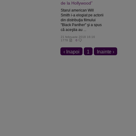
de la Hollywood”
Starul american Will
Smith i-a elogiat pe actorii
din distribuţia filmului
"Black Panther" şi a spus
că aceştia au ...
21 februarie 2018 16:16
1778
0
‹ Inapoi
1
Inainte ›