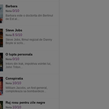
Barbara
0/10
Nota
Barbara este o doctorita din Berlinul
de Est al...
Steve Jobs
8.5/10
Nota
Steve Jobs, filmul regizat de Danny
Boyle si scris...
O lupta personala
0/10
Nota
Intors din Irak, impotriva vointei lui,
John Triton...
Conspiratia
10/10
Nota
William Jacobs, un fost general,
comploteaza sa bombardeze...
Ruj rosu pentru zile negre
10/10
Nota