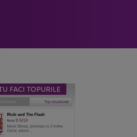
roCinema
Top vizualizate
Ricki and The Flash
9.5/10
Nota
Meryl Streep, premiata cu 3 trofee
Oscar, aduce...