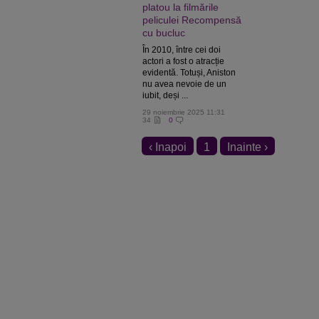
platou la filmările
peliculei Recompensă
cu bucluc
În 2010, între cei doi
actori a fost o atracție
evidentă. Totuși, Aniston
nu avea nevoie de un
iubit, deși ...
29 noiembrie 2025 11:31
34
0
‹ Inapoi
1
Inainte ›