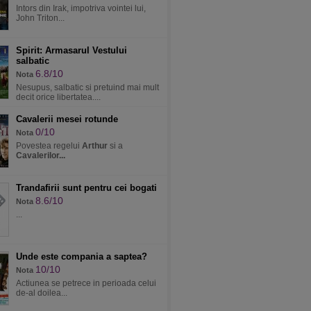
Intors din Irak, impotriva vointei lui,
John Triton...
Spirit: Armasarul Vestului
salbatic
6.8/10
Nota
Nesupus, salbatic si pretuind mai mult
decit orice libertatea....
Cavalerii mesei rotunde
0/10
Nota
Povestea regelui
Arthur
si a
Cavalerilor...
Trandafirii sunt pentru cei bogati
8.6/10
Nota
...
Unde este compania a saptea?
10/10
Nota
Actiunea se petrece in perioada celui
de-al doilea...