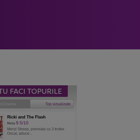
roCinema
Top vizualizate
Ricki and The Flash
9.5/10
Nota
Meryl Streep, premiata cu 3 trofee
Oscar, aduce...