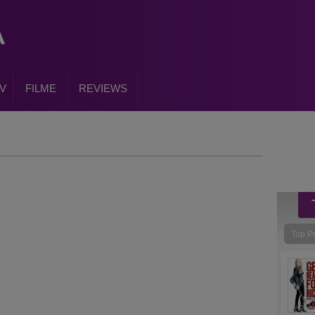
V
FILME
REVIEWS
Top P