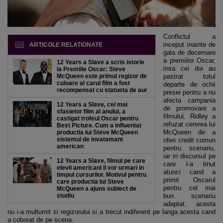
Conflictul a
inceput inainte de
ARTICOLE RELATIONATE
gala de decernare
a premiilor Oscar,
12 Years a Slave a scris istorie
insa cei doi au
la Premiile Oscar: Steve
McQueen este primul regizor de
pastrat totul
culoare al carui film a fost
departe de ochii
recompensat cu statueta de aur
presei pentru a nu
afecta campania
12 Years a Slave, cel mai
de promovare a
sfasietor film al anului, a
filmului. Ridley a
castigat trofeul Oscar pentru
refuzat cererea lui
Best Picture. Cum a influentat
McQueen de a
productia lui Steve McQueen
sistemul de invatamant
oferi credit comun
american
pentru scenariu,
iar in discursul pe
12 Years a Slave, filmul pe care
care l-a tinut
elevii americani il vor urmari in
atunci cand a
timpul cursurilor. Motivul pentru
primit Oscarul
care productia lui Steve
pentru cel mai
McQueen a ajuns subiect de
studiu
bun scenariu
adaptat, acesta
nu i-a multumit si regizorului si a trecut indiferent pe langa acesta cand
a coborat de pe scena.