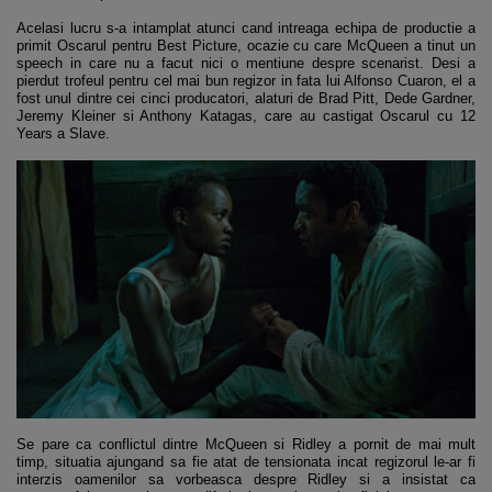
Acelasi lucru s-a intamplat atunci cand intreaga echipa de productie a
primit Oscarul pentru Best Picture, ocazie cu care McQueen a tinut un
speech in care nu a facut nici o mentiune despre scenarist. Desi a
pierdut trofeul pentru cel mai bun regizor in fata lui Alfonso Cuaron, el a
fost unul dintre cei cinci producatori, alaturi de Brad Pitt, Dede Gardner,
Jeremy Kleiner si Anthony Katagas, care au castigat Oscarul cu 12
Years a Slave.
Se pare ca conflictul dintre McQueen si Ridley a pornit de mai mult
timp, situatia ajungand sa fie atat de tensionata incat regizorul le-ar fi
interzis oamenilor sa vorbeasca despre Ridley si a insistat ca