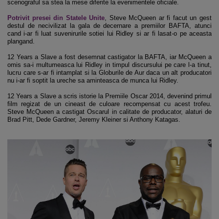
scenograful sa stea la mese diferite la evenimentele oficiale.
Potrivit presei din Statele Unite
, Steve McQueen ar fi facut un gest
destul de necivilizat la gala de decernare a premiilor BAFTA, atunci
cand i-ar fi luat suvenirurile sotiei lui Ridley si ar fi lasat-o pe aceasta
plangand.
12 Years a Slave a fost desemnat castigator la BAFTA, iar McQueen a
omis sa-i multumeasca lui Ridley in timpul discursului pe care l-a tinut,
lucru care s-ar fi intamplat si la Globurile de Aur daca un alt producatori
nu i-ar fi soptit la ureche sa aminteasca de munca lui Ridley.
12 Years a Slave a scris istorie la Premiile Oscar 2014, devenind primul
film regizat de un cineast de culoare recompensat cu acest trofeu.
Steve McQueen a castigat Oscarul in calitate de producator, alaturi de
Brad Pitt, Dede Gardner, Jeremy Kleiner si Anthony Katagas.