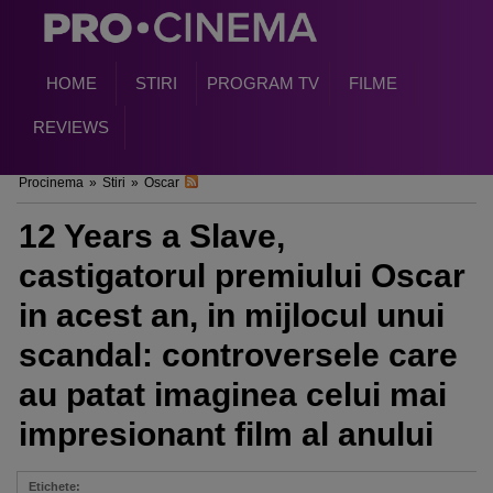
HOME
STIRI
PROGRAM TV
FILME
REVIEWS
Procinema
»
Stiri
»
Oscar
12 Years a Slave,
castigatorul premiului Oscar
in acest an, in mijlocul unui
scandal: controversele care
au patat imaginea celui mai
impresionant film al anului
Etichete: