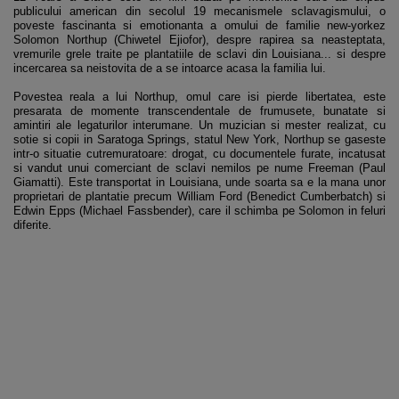
publicului american din secolul 19 mecanismele sclavagismului, o
poveste fascinanta si emotionanta a omului de familie new-yorkez
Solomon Northup (Chiwetel Ejiofor), despre rapirea sa neasteptata,
vremurile grele traite pe plantatiile de sclavi din Louisiana... si despre
incercarea sa neistovita de a se intoarce acasa la familia lui.
Povestea reala a lui Northup, omul care isi pierde libertatea, este
presarata de momente transcendentale de frumusete, bunatate si
amintiri ale legaturilor interumane. Un muzician si mester realizat, cu
sotie si copii in Saratoga Springs, statul New York, Northup se gaseste
intr-o situatie cutremuratoare: drogat, cu documentele furate, incatusat
si vandut unui comerciant de sclavi nemilos pe nume Freeman (Paul
Giamatti). Este transportat in Louisiana, unde soarta sa e la mana unor
proprietari de plantatie precum William Ford (Benedict Cumberbatch) si
Edwin Epps (Michael Fassbender), care il schimba pe Solomon in feluri
diferite.