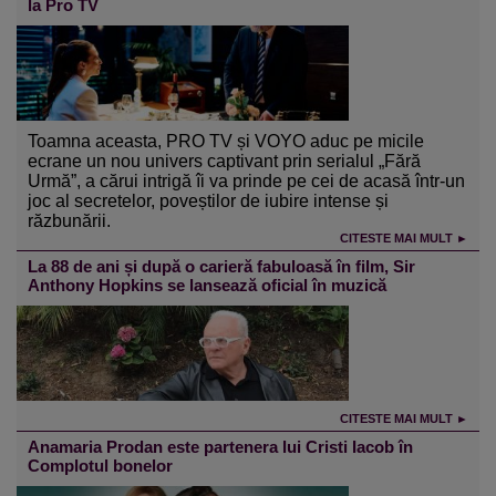
la Pro TV
Toamna aceasta, PRO TV și VOYO aduc pe micile
ecrane un nou univers captivant prin serialul „Fără
Urmă”, a cărui intrigă îi va prinde pe cei de acasă într-un
joc al secretelor, poveștilor de iubire intense și
răzbunării.
CITESTE MAI MULT ►
La 88 de ani și după o carieră fabuloasă în film, Sir
Anthony Hopkins se lansează oficial în muzică
CITESTE MAI MULT ►
Anamaria Prodan este partenera lui Cristi Iacob în
Complotul bonelor