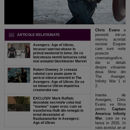
Chris Evans
a
povestit intr-un
ARTICOLE RELATIONATE
interviu acordat
revistei Esquire
Avengers: Age of Ultron,
care sunt noile
incasari spectaculoase in
primul weekend in lume. De ce
proiecte
boicoteaza nemtii lansarea celui
cinematografice,
mai asteptat blockbuster Marvel
dar si detalii
despre viitoarele
Robert Downey Jr creeaza
doua filme din
robotul care poate pune in
The Avenger,
pericol viitorul omenirii in The
Infinity War 1 si
Avengers: Age of Ultron. De ce
2.
se intoarce Ultron impotriva
creatorului sau
Inainte de
EXCLUSIV: Mark Ruffalo
Avengers, Chris
dezvaluie secretele celui mai
Evans va filma
"manios" super erou: cum se
pentru
Captain
transforma Hulk din renegat in
America: Infinity
eroul devastator al
War
, care se va
Razbunatorilor in Avengers:
Age of Ultron
lansa in 2016. In
vara acestui an ar