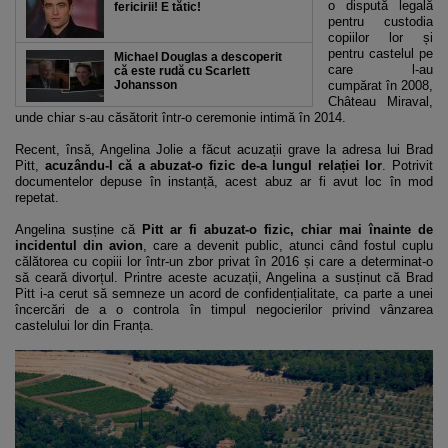
o dispută legală
fericirii! E tătic!
pentru custodia
copiilor lor și
pentru castelul pe
Michael Douglas a descoperit
care l-au
că este rudă cu Scarlett
Johansson
cumpărat în 2008,
Château Miraval,
unde chiar s-au căsătorit într-o ceremonie intimă în 2014.
Recent, însă, Angelina Jolie a făcut acuzații grave la adresa lui Brad
Pitt,
acuzându-l că a abuzat-o fizic de-a lungul relației lor
. Potrivit
documentelor depuse în instanță, acest abuz ar fi avut loc în mod
repetat.
Angelina susține că
Pitt ar fi abuzat-o fizic, chiar mai înainte de
incidentul din avion
, care a devenit public, atunci când fostul cuplu
călătorea cu copiii lor într-un zbor privat în 2016 și care a determinat-o
să ceară divorțul. Printre aceste acuzații, Angelina a susținut că Brad
Pitt i-a cerut să semneze un acord de confidențialitate, ca parte a unei
încercări de a o controla în timpul negocierilor privind vânzarea
castelului lor din Franța.