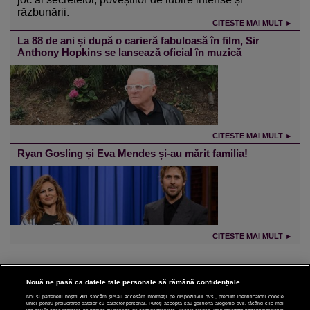
răzbunării.
CITESTE MAI MULT ►
La 88 de ani și după o carieră fabuloasă în film, Sir
Anthony Hopkins se lansează oficial în muzică
CITESTE MAI MULT ►
Ryan Gosling și Eva Mendes și-au mărit familia!
CITESTE MAI MULT ►
Nouă ne pasă ca datele tale personale să rămână confidențiale
Noi și partenerii noștri
201
stocăm și/sau accesăm informații pe dispozitivul dvs., precum identificatorii cookie
unici pentru prelucrarea datelor cu caracter personal. Puteți accepta sau gestiona alegerile dvs. făcând clic mai