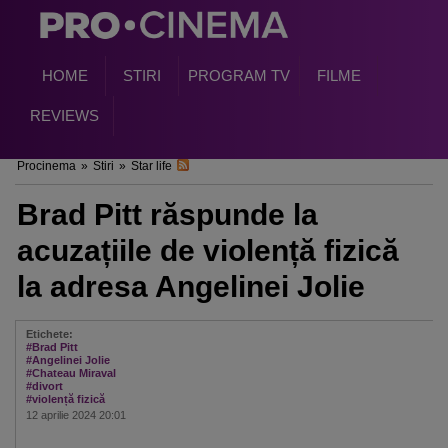
HOME
STIRI
PROGRAM TV
FILME
REVIEWS
Procinema
»
Stiri
»
Star life
Brad Pitt răspunde la
acuzațiile de violență fizică
la adresa Angelinei Jolie
Etichete:
#Brad Pitt
#Angelinei Jolie
#Chateau Miraval
#divort
#violență fizică
12 aprilie 2024 20:01