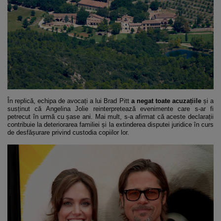
În replică, echipa de avocați a lui Brad Pitt
a negat toate acuzațiile
și a
susținut că Angelina Jolie reinterpretează evenimente care s-ar fi
petrecut în urmă cu șase ani. Mai mult, s-a afirmat că aceste declarații
contribuie la deteriorarea familiei și la extinderea disputei juridice în curs
de desfășurare privind custodia copiilor lor.