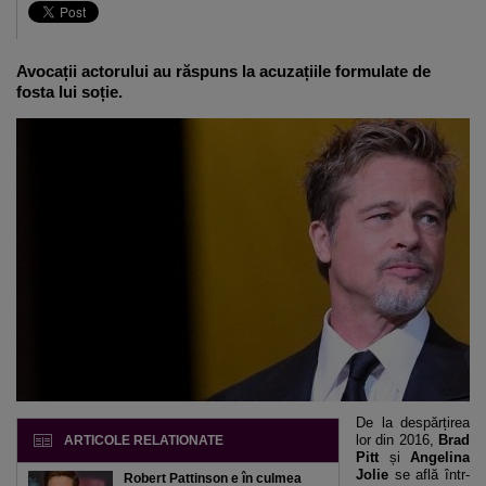
Avocații actorului au răspuns la acuzațiile formulate de
fosta lui soție.
De la despărțirea
lor din 2016,
Brad
ARTICOLE RELATIONATE
Pitt
și
Angelina
Jolie
se află într-
Robert Pattinson e în culmea