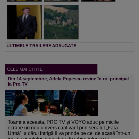
ULTIMELE TRAILERE ADAUGATE
CELE MAI CITITE
Din 14 septembrie, Adela Popescu revine în rol principal
la Pro TV
Toamna aceasta, PRO TV și VOYO aduc pe micile
ecrane un nou univers captivant prin serialul „Fără
Urmă”, a cărui intrigă îi va prinde pe cei de acasă într-un
joc al secretelor, poveștilor de iubire intense și