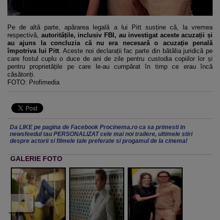
Pe de altă parte, apărarea legală a lui Pitt susține că, la vremea
respectivă,
autoritățile, inclusiv FBI, au investigat aceste acuzații și
au ajuns la concluzia că nu era necesară o acuzație penală
împotriva lui Pitt
. Aceste noi declarații fac parte din bătălia juridică pe
care fostul cuplu o duce de ani de zile pentru custodia copiilor lor și
pentru proprietățile pe care le-au cumpărat în timp ce erau încă
căsătoriți.
FOTO: Profimedia
Da LIKE pe pagina de Facebook Procinema.ro ca sa primesti in
newsfeedul tau PERSONALIZAT cele mai noi trailere, ultimele stiri
despre actorii si filmele tale preferate si progamul de la cinema!
GALERIE FOTO