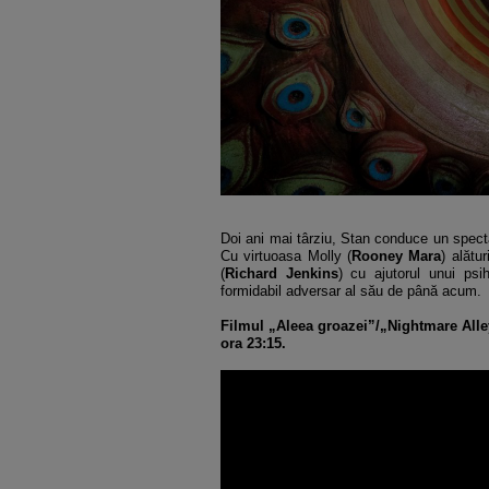
Doi ani mai târziu, Stan conduce un specta
Cu virtuoasa Molly (
Rooney Mara
) alătu
(
Richard Jenkins
) cu ajutorul unui psih
formidabil adversar al său de până acum.
Filmul „Aleea groazei”/„Nightmare Alle
ora 23:15.