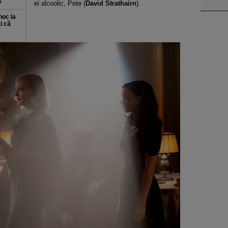
y
ei alcoolic, Pete (
David Strathairn
).
hoc la
i că