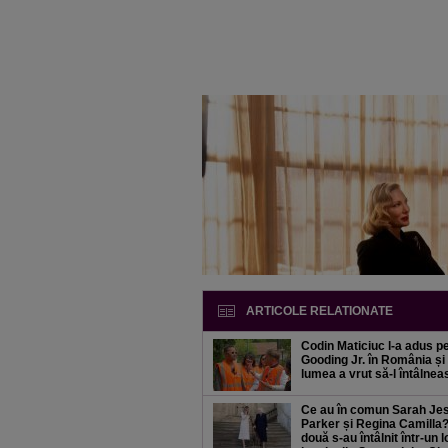
ARTICOLE RELATIONATE
Codin Maticiuc l-a adus p
Gooding Jr. în România și
lumea a vrut să-l întâlne
Ce au în comun Sarah Je
Parker și Regina Camilla
două s-au întâlnit într-un l