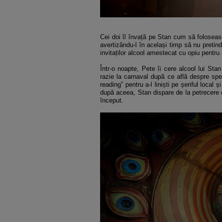
Cei doi îl învață pe Stan cum să folosească
avertizându-l în același timp să nu pretind
invitaților alcool amestecat cu opiu pentr
Într-o noapte, Pete îi cere alcool lui Sta
razie la carnaval după ce află despre spect
reading” pentru a-l liniști pe șeriful loca
după aceea, Stan dispare de la petrecere 
început.