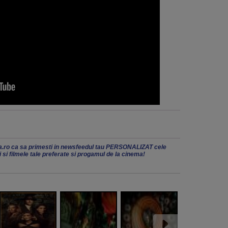
.ro ca sa primesti in newsfeedul tau PERSONALIZAT cele
ii si filmele tale preferate si progamul de la cinema!