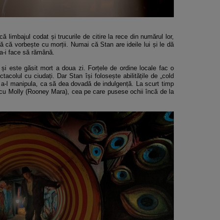
 limbajul codat și trucurile de citire la rece din numărul lor,
ă că vorbește cu morții. Numai că Stan are ideile lui și le dă
u a-i face să rămână.
n și este găsit mort a doua zi. Forțele de ordine locale fac o
acolul cu ciudați. Dar Stan își folosește abilitățile de „cold
l și a-l manipula, ca să dea dovadă de indulgență. La scurt timp
cu Molly (Rooney Mara), cea pe care pusese ochii încă de la