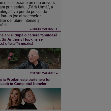
pe micile ecrane un nou univers
ant prin serialul „Fără Urmă”, a
intrigă îi va prinde pe cei de
într-un joc al secretelor,
ilor de iubire intense și
ării.
CITESTE MAI MULT ►
de ani și după o carieră fabuloasă
m, Sir Anthony Hopkins se
ză oficial în muzică
CITESTE MAI MULT ►
ia Prodan este partenera lui
 Iacob în Complotul bonelor