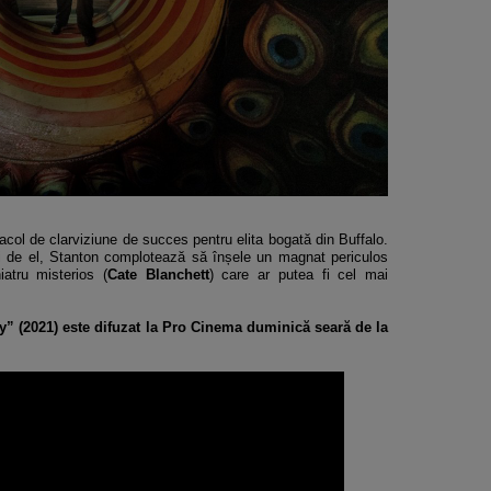
col de clarviziune de succes pentru elita bogată din Buffalo.
ri de el, Stanton complotează să înșele un magnat periculos
iatru misterios (
Cate Blanchett
) care ar putea fi cel mai
y” (2021) este difuzat la Pro Cinema duminică seară de la