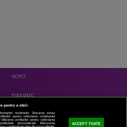
VOYO
DESPRE
Politica Confidentialitate
le pentru a oferi:
Contact
formanței reclamelor. Stocarea și/sau
filurilor pentru selectarea conținutului
Utilizarea profilurilor pentru selectarea
 publicitate personalizată. Măsurarea
ACCEPT TOATE
i sau combinații de date din surse diferite.