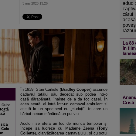
aduc 
3 mai 2026 13:26
captiv
cărui 
acasă 
poveșt
răzbun
La 88 
în fil
lansea
În 1939, Stan Carlisle (
Bradley Cooper
) ascunde
cadavrul tatălui său decedat sub podea într-o
Anamar
casă dărăpănată, înainte de a da foc casei. În
Cristi
acea seară, el intră într-un carnaval ambulant și
e Cuba
asistă la un spectacol cu „ciudați”, în care un
 toată
ască
bărbat nebun mănâncă un pui viu.
Acolo i se oferă un loc de muncă temporar și
ssica
începe să lucreze cu Madame Zeena (
Tony
? Cele
oc
Collette
), clarvăzătoarea carnavalului, și cu soțul