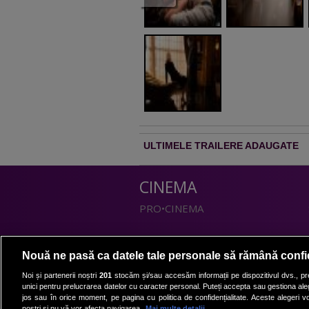
ULTIMELE TRAILERE ADAUGATE
CINEMA
PRO•CINEMA
DIVERTISMENT
Nouă ne pasă ca datele tale personale să rămână confi
PRO•TV
Noi și partenerii noștri
201
stocăm și/sau accesăm informații pe dispozitivul dvs., pre
unici pentru prelucrarea datelor cu caracter personal. Puteți accepta sau gestiona aleg
Romanii au talent
jos sau în orice moment, pe pagina cu politica de confidențialitate. Aceste alegeri vor
Vocea Romaniei
noștri și nu vă vor afecta navigarea.
Mai multe detalii