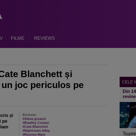
V
FILME
REVIEWS
Cate Blanchett și
CELE M
un joc periculos pe
Din 1
revine
cris și
Etichete:
#Aleea groazei
t pe
#Bradley Cooper
liam
#Cate Blanchett
#Nightmare Alley
Toamn
#Rooney Mara