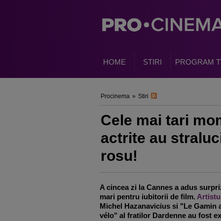
HOME
STIRI
PROGRAM T
Procinema
»
Stiri
Cele mai tari mo
actrite au stralu
rosu!
A cincea zi la Cannes a adus surpri
mari pentru iubitorii de film.
Artistu
Michel Hazanavicius si "Le Gamin 
vélo" al fratilor Dardenne au fost e