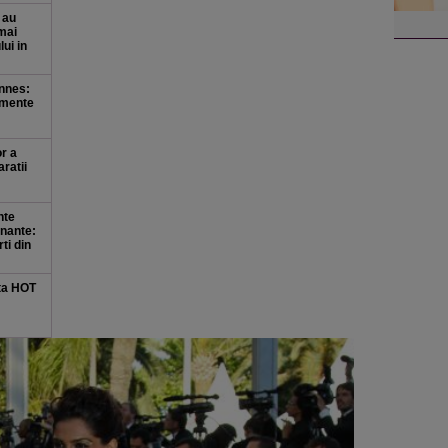
 au
 mai
ui in
annes:
omente
r a
ratii
nte
inante:
i din
ata HOT