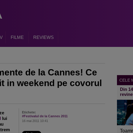
V
FILME
REVIEWS
mente de la Cannes! Ce
CELE M
cit in weekend pe covorul
Din 1
revine
ze
Etichete:
#Festivalul de la Cannes 2011
l
lui
16 mai 2011 10:41
au
xtrem
Toamn