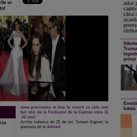
ile si-
aduc 
to!
captiv
cărui 
acasă 
poveșt
răzbun
Nikola
Tronur
logodn
prinși
Emoții
www.procinema te tine la curent cu cele mai
Iubita 
tari stiri de la Festivalul de la Cannes intre 11
-22 mai!
Actrita indianca de 25 de ani, Sonam Kapoor, la
 lui
premiera de la
Artistul