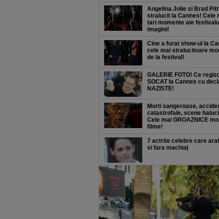
Angelina Jolie si Brad Pitt
stralucit la Cannes! Cele
tari momente ale festivalul
imagini!
Cine a furat show-ul la C
cele mai stralucitoare m
de la festival!
GALERIE FOTO! Ce regizo
SOCAT la Cannes cu decla
NAZISTE!
Morti sangeroase, accide
catastrofale, scene haluc
Cele mai GROAZNICE mort
filme!
7 actrite celebre care ar
si fara machiaj