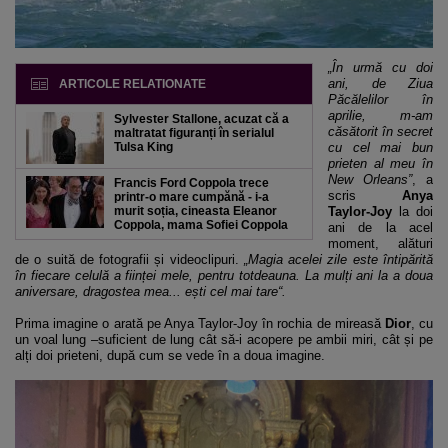
„În urmă cu doi
ani, de Ziua
ARTICOLE RELATIONATE
Păcălelilor în
aprilie, m-am
Sylvester Stallone, acuzat că a
căsătorit în secret
maltratat figuranți în serialul
Tulsa King
cu cel mai bun
prieten al meu în
New Orleans”
, a
Francis Ford Coppola trece
scris
Anya
printr-o mare cumpănă - i-a
murit soția, cineasta Eleanor
Taylor-Joy
la doi
Coppola, mama Sofiei Coppola
ani de la acel
moment, alături
de o suită de fotografii și videoclipuri.
„Magia acelei zile este întipărită
în fiecare celulă a ființei mele, pentru totdeauna. La mulți ani la a doua
aniversare, dragostea mea... ești cel mai tare“.
Prima imagine o arată pe Anya Taylor-Joy în rochia de mireasă
Dior
, cu
un voal lung –suficient de lung cât să-i acopere pe ambii miri, cât și pe
alți doi prieteni, după cum se vede în a doua imagine.