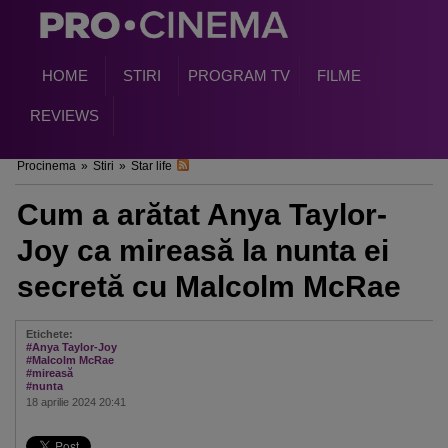
HOME
STIRI
PROGRAM TV
FILME
REVIEWS
Procinema
»
Stiri
»
Star life
Cum a arătat Anya Taylor-
Joy ca mireasă la nunta ei
secretă cu Malcolm McRae
Etichete:
#Anya Taylor-Joy
#Malcolm McRae
#mireasă
#nunta
18 aprilie 2024 20:41