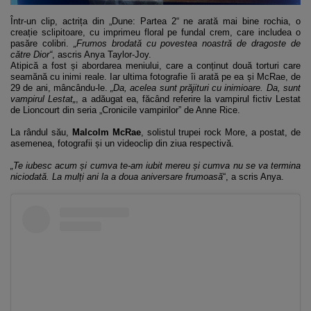
Într-un clip, actrița din „Dune: Partea 2“ ne arată mai bine rochia, o
creație sclipitoare, cu imprimeu floral pe fundal crem, care includea o
pasăre colibri.
„Frumos brodată cu povestea noastră de dragoste de
către Dior“
, ascris Anya Taylor-Joy.
Atipică a fost și abordarea meniului, care a conținut două torturi care
seamănă cu inimi reale. Iar ultima fotografie îi arată pe ea și McRae, de
29 de ani, mâncându-le.
„Da, acelea sunt prăjituri cu inimioare. Da, sunt
vampirul Lestat„
, a adăugat ea, făcând referire la vampirul fictiv Lestat
de Lioncourt din seria „Cronicile vampirilor” de Anne Rice.
La rândul său,
Malcolm McRae
, solistul trupei rock More, a postat, de
asemenea, fotografii și un videoclip din ziua respectivă.
„Te iubesc acum și cumva te-am iubit mereu și cumva nu se va termina
niciodată. La mulți ani la a doua aniversare frumoasă
“, a scris Anya.