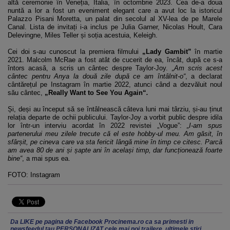
altă ceremonie în Veneția, Italia, în octombrie 2023. Cea de-a doua
nuntă a lor a fost un eveniment elegant care a avut loc la istoricul
Palazzo Pisani Moretta, un palat din secolul al XV-lea de pe Marele
Canal. Lista de invitați i-a inclus pe Julia Garner, Nicolas Hoult, Cara
Delevingne, Miles Teller și soția acestuia, Keleigh.
Cei doi s-au cunoscut la premiera filmului
„Lady Gambit”
în martie
2021. Malcolm McRae a fost atât de cucerit de ea, încât, după ce s-a
întors acasă, a scris un cântec despre Taylor-Joy.
„Am scris acest
cântec pentru Anya la două zile după ce am întâlnit-o“
, a declarat
cântărețul pe Instagram în martie 2022, atunci când a dezvăluit noul
său cântec,
„Really Want to See You Again“
.
Și, deși au început să se întâlnească câteva luni mai târziu, și-au ținut
relația departe de ochii publicului. Taylor-Joy a vorbit public despre idila
lor într-un interviu acordat în 2022 revistei „Vogue”:
„I-am spus
partenerului meu zilele trecute că el este hobby-ul meu. Am găsit, în
sfârșit, pe cineva care va sta fericit lângă mine în timp ce citesc. Parcă
am avea 80 de ani și șapte ani în același timp, dar funcționează foarte
bine“
, a mai spus ea.
FOTO: Instagram
Da LIKE pe pagina de Facebook Procinema.ro ca sa primesti in
newsfeedul tau PERSONALIZAT cele mai noi trailere, ultimele stiri