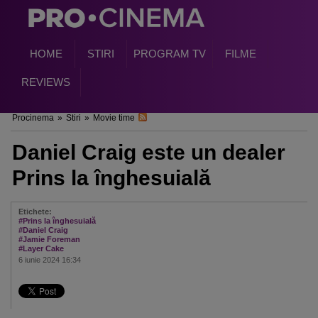
HOME
STIRI
PROGRAM TV
FILME
REVIEWS
Procinema
»
Stiri
»
Movie time
Daniel Craig este un dealer
Prins la înghesuială
Etichete:
#Prins la înghesuială
#Daniel Craig
#Jamie Foreman
#Layer Cake
6 iunie 2024 16:34