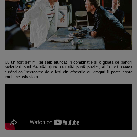
Cu un fost șef militar sârb aruncat în combinație și o gloată de bandiți
periculoși puși fie să-l ajute sau să-i pună piedici, el își dă seama
curând că încercarea de a ieși din afacerile cu droguri îl poate costa
totul, inclusiv viața.