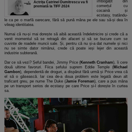
îmbogățit din
Actrița Catrinel Dumitrescu va fi
comerțul cu
premiată la TIFF 2024
cocaină și
ecstasy, tratându-
le ca pe o marfă oarecare, fără să pună mâna pe ele sau să-și dea în
vileag identitatea.
Numai că nu-și mai dorește să aibă această îndeletnicire și crede că a
venit momentul să se retragă din afaceri și să se bucure cum se
cuvinte de roadele muncii sale. Și, pentru că nu și-a dat numele și nici
nu se simte dator nimănui, crede că poate ieși lejer din această
industrie subterană.
Dar ce să vezi? Șeful bandei, Jimmy Price (
Kenneth Cranham
), îi cere
două ultime favoruri. Fiica șefului suprem Eddie Temple (
Michael
Gambon
), dependentă de droguri, a dispărut fără urmă și Price vrea că
el să o găsească. Iar cea de-a doua problem este legată deun alt
traficant greu, pe nume The Duke (
Jamie Foreman
), care a pus mâna
pe un transport serios de ecstasy pe care Price și-l dorește în curtea
sa.