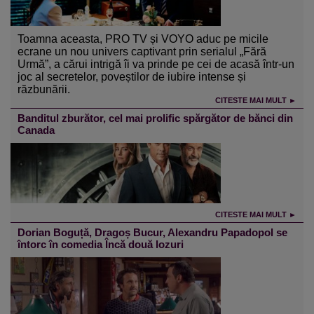
Toamna aceasta, PRO TV și VOYO aduc pe micile
ecrane un nou univers captivant prin serialul „Fără
Urmă”, a cărui intrigă îi va prinde pe cei de acasă într-un
joc al secretelor, poveștilor de iubire intense și
răzbunării.
CITESTE MAI MULT ►
Banditul zburător, cel mai prolific spărgător de bănci din
Canada
CITESTE MAI MULT ►
Dorian Boguță, Dragoș Bucur, Alexandru Papadopol se
întorc în comedia Încă două lozuri