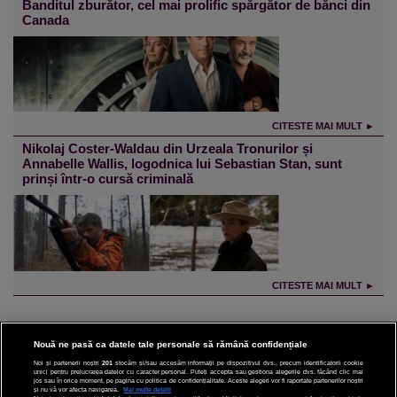
Banditul zburător, cel mai prolific spărgător de bănci din
Canada
CITESTE MAI MULT ►
Nikolaj Coster-Waldau din Urzeala Tronurilor și
Annabelle Wallis, logodnica lui Sebastian Stan, sunt
prinși într-o cursă criminală
CITESTE MAI MULT ►
Nouă ne pasă ca datele tale personale să rămână confidențiale
Noi și partenerii noștri
201
stocăm și/sau accesăm informații pe dispozitivul dvs., precum identificatorii cookie
unici pentru prelucrarea datelor cu caracter personal. Puteți accepta sau gestiona alegerile dvs. făcând clic mai
CINEMA
jos sau în orice moment, pe pagina cu politica de confidențialitate. Aceste alegeri vor fi raportate partenerilor noștri
și nu vă vor afecta navigarea.
Mai multe detalii