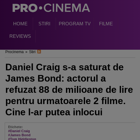
HOME
STIRI
PROGRAM TV
FILME
REVIEWS
Procinema
»
Stiri
Daniel Craig s-a saturat de
James Bond: actorul a
refuzat 88 de milioane de lire
pentru urmatoarele 2 filme.
Cine l-ar putea inlocui
Etichete:
#Daniel Craig
#James Bond
#Tom Hiddleston