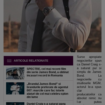
Surse apropiate
negocierilor spun
ARTICOLE RELATIONATE
ca Daniel Craig s-
a saturat pur si
SPECTRE. cel mai recent film
simplu de James
din serie James Bond, a obtinut
incasari record in Romania
Bond. La
negocierile cu
studiourile MGM,
„Brandul James Bond” si
actorul le-a spus
brandurile preferate de agentul
007: marcile care fac istorie
clar
alaturi de cel mai celebru spion
producatorilor ca
din lume
absolut nimic nu
l-ar putea
Daniel Craig s-a saturat pana