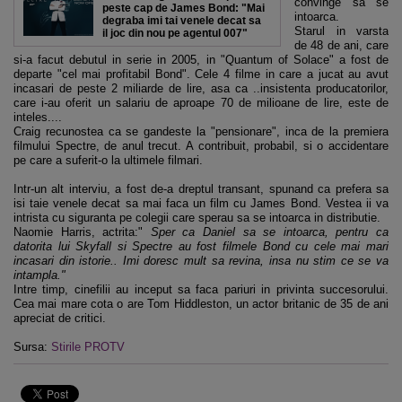
convinge sa se
peste cap de James Bond: "Mai
intoarca.
degraba imi tai venele decat sa
Starul in varsta
il joc din nou pe agentul 007"
de 48 de ani, care
si-a facut debutul in serie in 2005, in "Quantum of Solace" a fost de
departe "cel mai profitabil Bond". Cele 4 filme in care a jucat au avut
incasari de peste 2 miliarde de lire, asa ca ..insistenta producatorilor,
care i-au oferit un salariu de aproape 70 de milioane de lire, este de
inteles....
Craig recunostea ca se gandeste la "pensionare", inca de la premiera
filmului Spectre, de anul trecut. A contribuit, probabil, si o accidentare
pe care a suferit-o la ultimele filmari.
Intr-un alt interviu, a fost de-a dreptul transant, spunand ca prefera sa
isi taie venele decat sa mai faca un film cu James Bond. Vestea ii va
intrista cu siguranta pe colegii care sperau sa se intoarca in distributie.
Naomie Harris, actrita:"
Sper ca Daniel sa se intoarca, pentru ca
datorita lui Skyfall si Spectre au fost filmele Bond cu cele mai mari
incasari din istorie.. Imi doresc mult sa revina, insa nu stim ce se va
intampla."
Intre timp, cinefilii au inceput sa faca pariuri in privinta succesorului.
Cea mai mare cota o are Tom Hiddleston, un actor britanic de 35 de ani
apreciat de critici.
Sursa:
Stirile PROTV