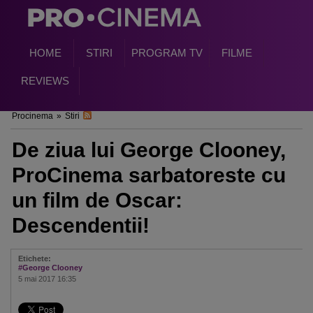
HOME
STIRI
PROGRAM TV
FILME
REVIEWS
Procinema
»
Stiri
De ziua lui George Clooney,
ProCinema sarbatoreste cu
un film de Oscar:
Descendentii!
Etichete:
#George Clooney
5 mai 2017 16:35