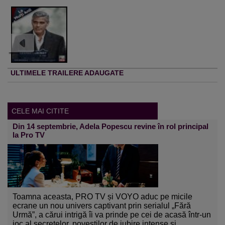
ULTIMELE TRAILERE ADAUGATE
CELE MAI CITITE
Din 14 septembrie, Adela Popescu revine în rol principal
la Pro TV
Toamna aceasta, PRO TV și VOYO aduc pe micile
ecrane un nou univers captivant prin serialul „Fără
Urmă”, a cărui intrigă îi va prinde pe cei de acasă într-un
joc al secretelor, poveștilor de iubire intense și