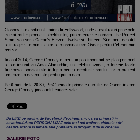
Clooney si-a continuat cariera la Hollywood, unde a avut roluri principale
in mai multe productii blockbuster, printre care se numara The Perfect
Storm sau seria Ocean’s Eleven, Twelve si Thirteen. Si-a facut debutul
si in regie si a primit chiar si o nominalizare Oscar pentru Cel mai bun
regizor.
In anul 2014, George Clooney a facut un pas important pe plan personal
si s-a insurat cu Amal Alamuddin, un celebru avocat, o femeie foarte
frumoasa, specializata in lupta pentru drepturile omului, iar in prezent
urmeaza sa devina tata pentru prima oara.
Pe 6 mai, de la 20:30, ProCinema te prinde cu un film de Oscar, in care
George Clooney joaca rolul carierei sale!
Da LIKE pe pagina de Facebook Procinema.ro ca sa primesti in
newsfeedul tau PERSONALIZAT cele mai noi trailere, ultimele stiri
despre actorii si filmele tale preferate si progamul de la cinema!
GALERIE FOTO