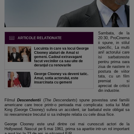
Sambata, de la
20:30, ProCinema
ARTICOLE RELATIONATE
ii spune, in stilul
specific, La multi
Locuinta in care va locui George
ani! actorului care
Clooney alaturi de Amal si
gemeni. Cadoul extravagant
isi sarbatoreste
facut vecinilor ca sau uite de
pentru prima oara
deranjul cu renovarile
ziua de nastere in
postura de viitor
George Clooney va deveni tatic.
tata, cu un film
Amal, sotia actorului, este
premiat si
insarcinata cu gemeni
apreciat de criticii
din industrie.
Filmul
Descendentii
(
The Descendants
) spune povestea unei familii
americane care trece printr-o perioada mai complicata: sotia lui Matt
King (George Clooney) sufera un accident, iar barbatul este obligat sa
isi reexamineze trecutul si sa indrepte relatia cu cele doua fiice.
George Clooney este unul dintre cei mai cunoscuti actori de la
Hollywood. Nascut pe 6 mai 1961, prima sa aparitie intr-un rol important
a avut loc la 23 de ani, in sitcomul E/R.