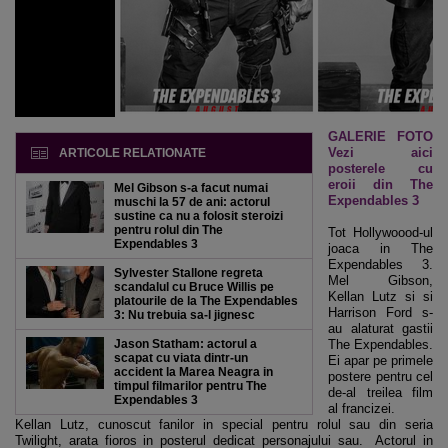
GALERIE FOTO
Vezi aici
ARTICOLE RELATIONATE
posterele cu
eroii din The
Mel Gibson s-a facut numai
Expendables 3
muschi la 57 de ani: actorul
sustine ca nu a folosit steroizi
pentru rolul din The
Tot Hollywoood-ul
Expendables 3
joaca in The
Expendables 3.
Sylvester Stallone regreta
Mel Gibson,
scandalul cu Bruce Willis pe
Kellan Lutz si si
platourile de la The Expendables
Harrison Ford s-
3: Nu trebuia sa-l jignesc
au alaturat gastii
Jason Statham: actorul a
The Expendables.
scapat cu viata dintr-un
Ei apar pe primele
accident la Marea Neagra in
postere pentru cel
timpul filmarilor pentru The
de-al treilea film
Expendables 3
al francizei.
Kellan Lutz, cunoscut fanilor in special pentru rolul sau din seria
Twilight, arata fioros in posterul dedicat personajului sau. Actorul in