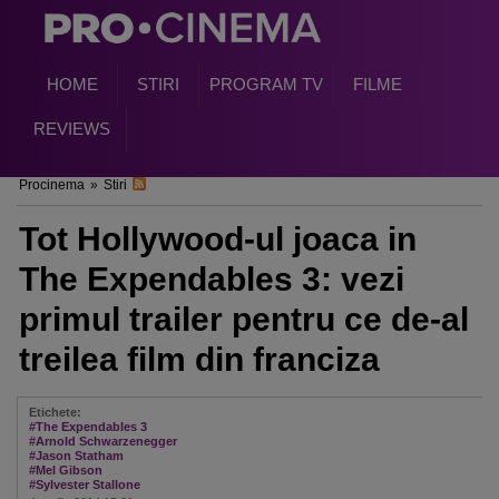
HOME
STIRI
PROGRAM TV
FILME
REVIEWS
Procinema
»
Stiri
Tot Hollywood-ul joaca in
The Expendables 3: vezi
primul trailer pentru ce de-al
treilea film din franciza
Etichete:
#The Expendables 3
#Arnold Schwarzenegger
#Jason Statham
#Mel Gibson
#Sylvester Stallone