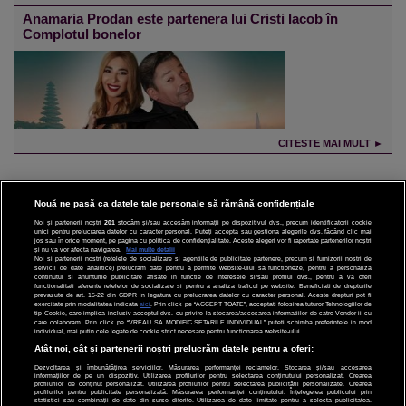
Anamaria Prodan este partenera lui Cristi Iacob în
Complotul bonelor
CITESTE MAI MULT ►
Nouă ne pasă ca datele tale personale să rămână confidențiale
Noi și partenerii noștri
201
stocăm și/sau accesăm informații pe dispozitivul dvs., precum identificatorii cookie
unici pentru prelucrarea datelor cu caracter personal. Puteți accepta sau gestiona alegerile dvs. făcând clic mai
CINEMA
jos sau în orice moment, pe pagina cu politica de confidențialitate. Aceste alegeri vor fi raportate partenerilor noștri
și nu vă vor afecta navigarea.
Mai multe detalii
Noi si partenerii nostri (retelele de socializare si agentiile de publicitate partenere, precum si furnizorii nostri de
servicii de date analitice) prelucram date pentru a permite website-ului sa functioneze, pentru a personaliza
DIVERTISMENT
continutul si anunturile publicitare afisate in functie de interesele si/sau profilul dvs., pentru a va oferi
functionalitati aferente retelelor de socializare si pentru a analiza traficul pe website. Beneficiati de drepturile
prevazute de art. 15-22 din GDPR in legatura cu prelucrarea datelor cu caracter personal. Aceste drepturi pot fi
STIRI
exercitate prin modalitatea indicata
aici
. Prin click pe “ACCEPT TOATE”, acceptati folosirea tuturor Tehnologiilor de
tip Cookie, care implica inclusiv acceptul dvs. cu privire la stocarea/accesarea informatiilor de catre Vendor-ii cu
care colaboram. Prin click pe “VREAU SA MODIFIC SETARILE INDIVIDUAL” puteti schimba preferintele in mod
TEHNOLOGIE
individual, mai putin cele legate de cookie strict necesare pentru functionarea website-ului.
Atât noi, cât și partenerii noștri prelucrăm datele pentru a oferi:
SPORT
Dezvoltarea și îmbunătățirea serviciilor. Măsurarea performanței reclamelor. Stocarea și/sau accesarea
informațiilor de pe un dispozitiv. Utilizarea profilurilor pentru selectarea conținutului personalizat. Crearea
JOBURI PRO
profilurilor de conținut personalizat. Utilizarea profilurilor pentru selectarea publicității personalizate. Crearea
profilurilor pentru publicitate personalizată. Măsurarea performanței conținutului. Înțelegerea publicului prin
statistici sau combinații de date din surse diferite. Utilizarea de date limitate pentru a selecta publicitatea.