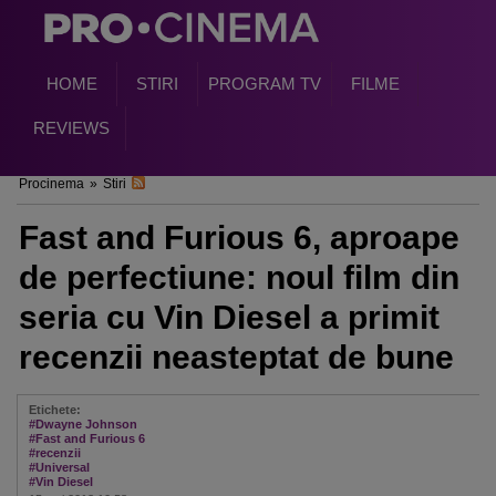
HOME
STIRI
PROGRAM TV
FILME
REVIEWS
Procinema
»
Stiri
Fast and Furious 6, aproape
de perfectiune: noul film din
seria cu Vin Diesel a primit
recenzii neasteptat de bune
Etichete:
#Dwayne Johnson
#Fast and Furious 6
#recenzii
#Universal
#Vin Diesel