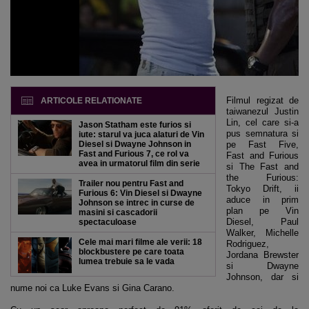
Filmul regizat de
ARTICOLE RELATIONATE
taiwanezul Justin
Lin, cel care si-a
Jason Statham este furios si
pus semnatura si
iute: starul va juca alaturi de Vin
Diesel si Dwayne Johnson in
pe Fast Five,
Fast and Furious 7, ce rol va
Fast and Furious
avea in urmatorul film din serie
si The Fast and
the Furious:
Trailer nou pentru Fast and
Tokyo Drift, ii
Furious 6: Vin Diesel si Dwayne
aduce in prim
Johnson se intrec in curse de
plan pe Vin
masini si cascadorii
Diesel, Paul
spectaculoase
Walker, Michelle
Cele mai mari filme ale verii: 18
Rodriguez,
blockbustere pe care toata
Jordana Brewster
lumea trebuie sa le vada
si Dwayne
Johnson, dar si
nume noi ca Luke Evans si Gina Carano.