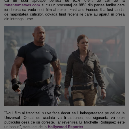
Cu un scor aproape perfect de 91% oferit de cei de la
rottentomatoes.com
si cu un procentaj de 98% din partea fanilor care
isi doresc sa vada noul film al seriei, Fast and Furious 6 a fost laudat
de majoritatea criticilor, dovada fiind recenziile care au aparut in presa
din intreaga lume.
"Noul film al francizei nu va face decat sa ii imbogateasca pe cei de la
Universal. Oricat de ciudata va fi actiunea, cu siguranta va oferi
publicului ceea ce isi doreste. Iar revenirea lui Michelle Rodriguez este
un bonus", scriu cei de la
Hollywood Reporter
.