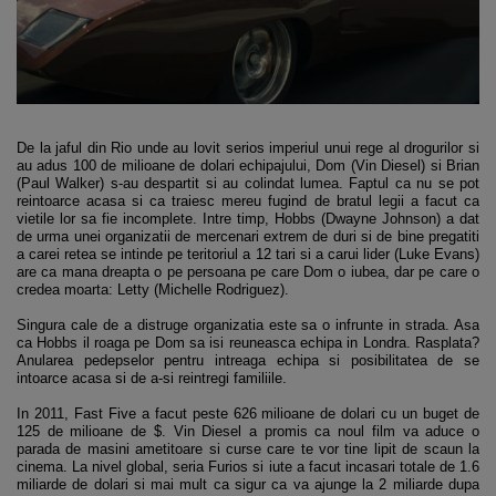
De la jaful din Rio unde au lovit serios imperiul unui rege al drogurilor si
au adus 100 de milioane de dolari echipajului, Dom (Vin Diesel) si Brian
(Paul Walker) s-au despartit si au colindat lumea. Faptul ca nu se pot
reintoarce acasa si ca traiesc mereu fugind de bratul legii a facut ca
vietile lor sa fie incomplete. Intre timp, Hobbs (Dwayne Johnson) a dat
de urma unei organizatii de mercenari extrem de duri si de bine pregatiti
a carei retea se intinde pe teritoriul a 12 tari si a carui lider (Luke Evans)
are ca mana dreapta o pe persoana pe care Dom o iubea, dar pe care o
credea moarta: Letty (Michelle Rodriguez).
Singura cale de a distruge organizatia este sa o infrunte in strada. Asa
ca Hobbs il roaga pe Dom sa isi reuneasca echipa in Londra. Rasplata?
Anularea pedepselor pentru intreaga echipa si posibilitatea de se
intoarce acasa si de a-si reintregi familiile.
In 2011, Fast Five a facut peste 626 milioane de dolari cu un buget de
125 de milioane de $. Vin Diesel a promis ca noul film va aduce o
parada de masini ametitoare si curse care te vor tine lipit de scaun la
cinema. La nivel global, seria Furios si iute a facut incasari totale de 1.6
miliarde de dolari si mai mult ca sigur ca va ajunge la 2 miliarde dupa