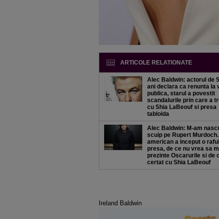
ARTICOLE RELATIONATE
Alec Baldwin: actorul de 
ani declara ca renunta la 
publica, starul a povestit
scandalurile prin care a t
cu Shia LaBeouf si presa
tabloida
Alec Baldwin: M-am nasc
scuip pe Rupert Murdoch.
american a inceput o rafu
presa, de ce nu vrea sa m
prezinte Oscarurile si de 
certat cu Shia LaBeouf
Ireland Baldwin