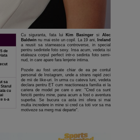
Cu siguranta, fata lui
Kim Basinger
si
Alec
Baldwin
nu mai este un copil. La 19 ani,
Ireland
a reusit sa starneasca controverse, in special
pentru sedintele foto sexy. Insa acum, vedeta isi
55 de
etaleaza corpul perfect intr-o sedinta foto semi-
viata
nud, in care apare fara lenjerie intima.
recut
Pozele au fost urcate chiar de ea pe contul
personal de Instagram, unde a strans rapid zeci
de mii de like-uri. In urma cu cateva luni, vedeta
ut sa
declara pentru ET cum reactioneaza familia ei la
 Starul
cariera de model pe care o are: "Cred ca sunt
iala cu
fericiti pentru mine, pana acum a fost o aventura
ai
ce s-a
superba. Se bucura ca asta imi ofera si mai
multa incredere in mine si cred ca toti vor sa ma
motiveze sa merg mai departe".