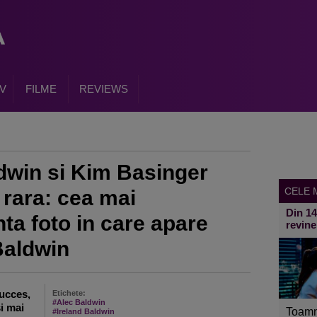
V
FILME
REVIEWS
ldwin si Kim Basinger
CELE M
 rara: cea mai
Din 1
ta foto in care apare
revine
Baldwin
ucces,
Etichete:
#Alec Baldwin
si mai
Toamn
#Ireland Baldwin