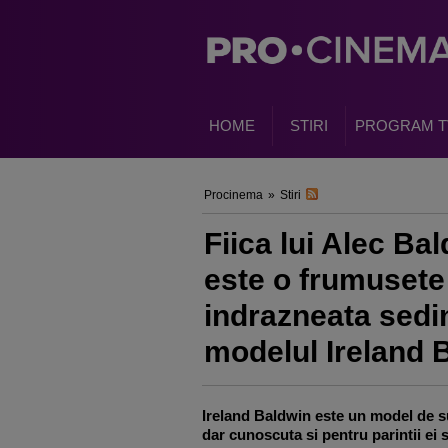
HOME
STIRI
PROGRAM T
Procinema
»
Stiri
Fiica lui Alec Ba
este o frumusete
indrazneata sedin
modelul Ireland 
Ireland Baldwin este un model de s
dar cunoscuta si pentru parintii ei 