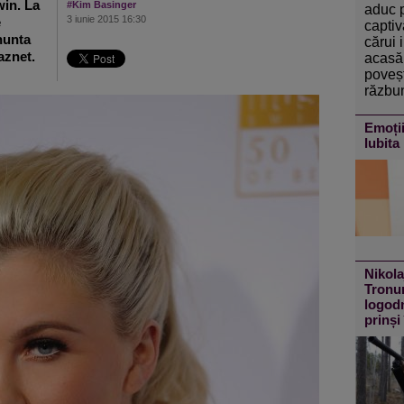
win. La
#Kim Basinger
aduc 
3 iunie 2015 16:30
e
captiv
nunta
cărui 
raznet.
acasă 
poveșt
răzbun
Emoții
Iubita 
Nikola
Tronur
logodn
prinși