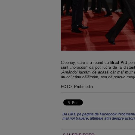
Clooney, care s-a reunit cu
Brad Pitt
pen
sunt „norocoși” că pot lucra de la distan
„Amândoi lucrăm de acasă cât mai mult po
atunci când călătorim, așa că practic mege
FOTO: Profimedia
Da LIKE pe pagina de Facebook Procinema
mai noi trailere, ultimele stiri despre actor
GALERIE FOTO