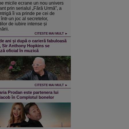
pe micile ecrane un nou univers
ant prin serialul „Fără Urmă”, a
intrigă îi va prinde pe cei de
într-un joc al secretelor,
ilor de iubire intense și
ării.
CITESTE MAI MULT ►
de ani și după o carieră fabuloasă
m, Sir Anthony Hopkins se
ză oficial în muzică
CITESTE MAI MULT ►
ia Prodan este partenera lui
 Iacob în Complotul bonelor