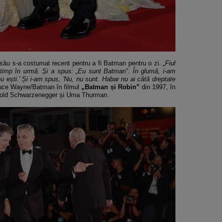
său s-a costumat recent pentru a fi Batman pentru o zi.
„Fiul
timp în urmă. Și a spus: „Eu sunt Batman”. În glumă, i-am
 ești.' Și i-am spus, 'Nu, nu sunt. Habar nu ai câtă dreptate
 Bruce Wayne/Batman în filmul
„Batman și Robin”
din 1997, în
Arnold Schwarzenegger și Uma Thurman.