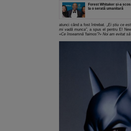
Forest Whitaker și-a scos 
la o serată umanitară
atunci când a fost întrebat.
„Ei știu ce es
mi vadă munca”
, a spus el pentru E! Ne
«Ce înseamnă 'faimos'?» Noi am evitat să 