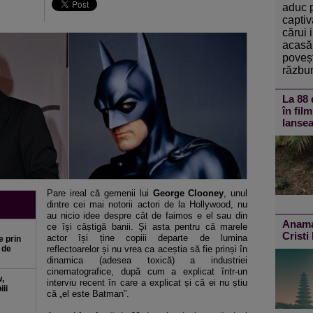
aduc 
captiv
cărui 
acasă 
poveșt
răzbun
La 88 
în fil
lansea
Pare ireal că gemenii lui
George Clooney
, unul
dintre cei mai notorii actori de la Hollywood, nu
au nicio idee despre cât de faimos e el sau din
Anamar
ce își câștigă banii. Și asta pentru că marele
Cristi
actor își ține copiii departe de lumina
e prin
 de
reflectoarelor și nu vrea ca aceștia să fie prinși în
dinamica (adesea toxică) a industriei
cinematografice, după cum a explicat într-un
,
interviu recent în care a explicat și că ei nu știu
ii
că „el este Batman”.