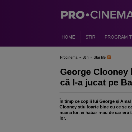
HOME
STIRI
PROGRAM T
Procinema
»
Stiri
»
Star life
George Clooney l
că l-a jucat pe 
În timp ce copiii lui George și Amal
Clooney știu foarte bine cu ce se 
mama lor, ei habar n-au de cariera t
lor.