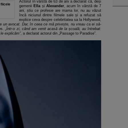
Actorul în vârstă de 63 de ani a declarat că, deși
fiicele
gemenii
Ella
și
Alexander
, acum în vârstă de 7
ani, știu ce profesie are mama lor, nu au văzut
încă niciunul dintre filmele sale și a refuzat să
explice ceva despre celebritatea sa la Hollywood,
te un avocat. Dar, în ceea ce mă privește, nu vreau ca ei să-
ws.
„Într-o zi, când am venit acasă de la școală, au întrebat:
le explicăm”
, a declarat actorul din „Passage to Paradise”.