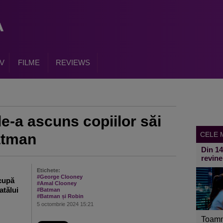
V
FILME
REVIEWS
e-a ascuns copiilor săi
CELE M
Batman
Din 1
revine
Etichete:
#George Clooney
ocupă
#Amal Clooney
atălui
#Batman
#Batman și Robin
5 octombrie 2024 15:21
Toamn