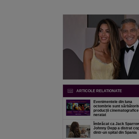
ARTICOLE RELATIONATE
Evenimentele din luna
octombrie sunt sărbătorit
producții cinematografice
neratat
Îmbrăcat ca Jack Sparrow
Johnny Depp a distrat copi
dintr-un spital din Spania