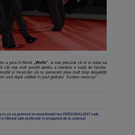
tru a juca în filmul
„Wolfs”
, a mai precizat că el și soția sa
ță cât mai mult posibil pentru a menține o viață de familie.
sibil și încercăm să nu petrecem prea mult timp despărțiți
m unul după celălalt în jurul globului. Suntem norocoși.”
.ro ca sa primesti in newsfeedul tau PERSONALIZAT cele
ii si filmele tale preferate si progamul de la cinema!