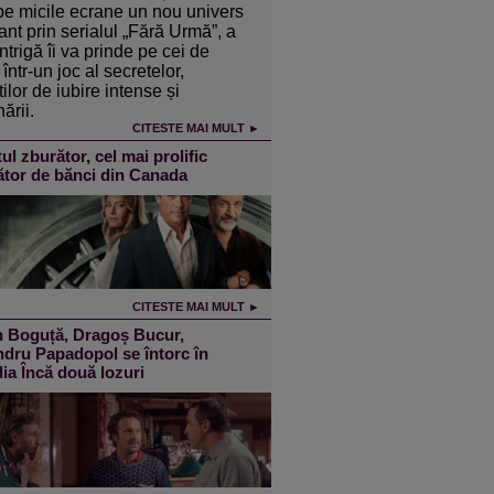
pe micile ecrane un nou univers
ant prin serialul „Fără Urmă”, a
intrigă îi va prinde pe cei de
într-un joc al secretelor,
ilor de iubire intense și
ării.
CITESTE MAI MULT ►
ul zburător, cel mai prolific
ător de bănci din Canada
CITESTE MAI MULT ►
n Boguță, Dragoș Bucur,
dru Papadopol se întorc în
a Încă două lozuri