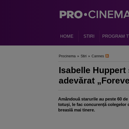
HOME
STIRI
PROGRAM T
Procinema
»
Stiri
»
Cannes
Isabelle Huppert
adevărat „Forev
Amândouă starurile au peste 60 de a
totuși, le fac concurență colegelor 
breaslă mai tinere.