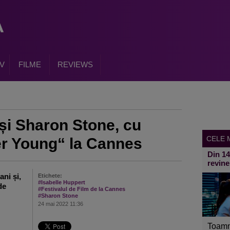
V
FILME
REVIEWS
 și Sharon Stone, cu
CELE M
er Young“ la Cannes
Din 1
revine
ni și,
Etichete:
#Isabelle Huppert
de
#Festivalul de Film de la Cannes
#Sharon Stone
24 mai 2022 11:36
Toamn