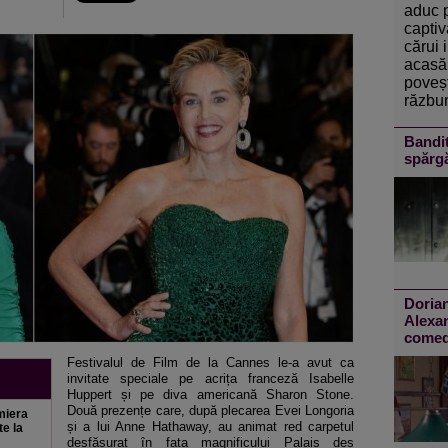
aduc 
captiv
cărui 
acasă 
poveșt
răzbun
Bandit
spărg
Doria
Alexan
comedi
Festivalul de Film de la Cannes le-a avut ca
invitate speciale pe acrița franceză Isabelle
Huppert și pe diva americană Sharon Stone.
Două prezențe care, după plecarea Evei Longoria
miera
și a lui Anne Hathaway, au animat red carpetul
te la
desfășurat în fața magnificului Palais des