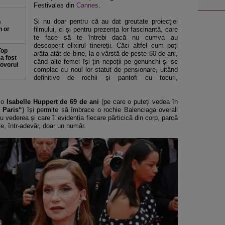
Festivales din
Cannes
.
Și nu doar pentru că au dat greutate proiecției
e
n or
filmului, ci și pentru prezența lor fascinantă, care
te face să te întrebi dacă nu cumva au
descoperit elixirul tinereții. Căci altfel cum poți
Top
arăta atât de bine, la o vârstă de peste 60 de ani,
a fost
când alte femei își țin nepoții pe genunchi și se
covorul
complac cu noul lor statut de pensionare, uitând
definitive de rochii și pantofi cu tocuri,
, o
Isabelle Huppert de 69 de ani
(pe care o puteți vedea în
 Paris“
) își permite să îmbrace o rochie Balenciaga overall
vederea și care îi evidenția fiecare părticică din corp, parcă
e, într-adevăr, doar un număr.