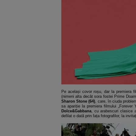
Pe același covor roșu, dar la premiera fi
(nimeni alta decât sora fostei Prime Doam
Sharon Stone (64)
, care, în ciuda problem
sa apariție la premiera filmului „Forever
Dolce&Gabbana
, cu arabescuri clasice a
defilat o dată prin fața fotografilor, la invi