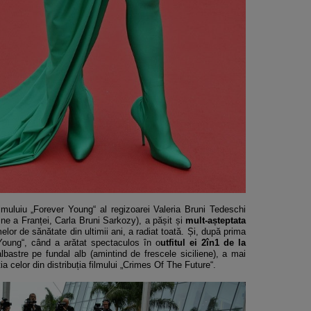
lmuluiu „Forever Young“ al regizoarei Valeria Bruni Tedeschi
ne a Franței, Carla Bruni Sarkozy), a pășit și
mult-așteptata
elor de sănătate din ultimii ani, a radiat toată. Și, după prima
 Young“, când a arătat spectaculos în o
utfitul ei 2în1 de la
lbastre pe fundal alb (amintind de frescele siciliene), a mai
tația celor din distribuția filmului „Crimes Of The Future“.