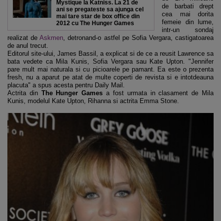
Mystique la Katniss. La 21 de
de barbati drept
ani se pregateste sa ajunga cel
cea mai dorita
mai tare star de box office din
femeie din lume,
2012 cu The Hunger Games
intr-un sondaj
realizat de
Askmen
, detronand-o astfel pe Sofia Vergara, castigatoarea
de anul trecut.
Editorul site-ului, James Bassil, a explicat si de ce a reusit Lawrence sa
bata vedete ca Mila Kunis, Sofia Vergara sau Kate Upton. "Jennifer
pare mult mai naturala si cu picioarele pe pamant. Ea este o prezenta
fresh, nu a aparut pe atat de multe coperti de revista si e intotdeauna
placuta" a spus acesta pentru Daily Mail.
Actrita din
The Hunger Games
a fost urmata in clasament de Mila
Kunis, modelul Kate Upton, Rihanna si actrita Emma Stone.