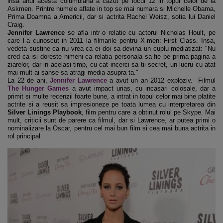
insa anul acesta columbiana a cazut pe locul 12 in topul celor de la
Askmen. Printre numele aflate in top se mai numara si Michelle Obama,
Prima Doamna a Americii, dar si actrita Rachel Weisz, sotia lui Daniel
Craig.
Jennifer Lawrence
se afla intr-o relatie cu actorul Nicholas Hoult, pe
care l-a cunoscut in 2011 la filmarile pentru X-men: First Class. Insa,
vedeta sustine ca nu vrea ca ei doi sa devina un cuplu mediatizat: "Nu
cred ca isi doreste nimeni ca relatia personala sa fie pe prima pagina a
ziarelor, dar in acelasi timp, cu cat incerci sa tii secret, un lucru cu atat
mai mult ai sanse sa atragi media asupra ta."
La 22 de ani,
Jennifer Lawrence
a avut un an 2012 exploziv. Filmul
The Hunger Games
a avut impact urias, cu incasari colosale, dar a
primit si multe recenzii foarte bune, a intrat in topul celor mai bine platite
actrite si a reusit sa impresioneze pe toata lumea cu interpretarea din
Silver Linings Playbook
, film pentru care a obtinut rolul pe Skype. Mai
mult, criticii sunt de parere ca filmul, dar si Lawrence, ar putea primi o
nominalizare la Oscar, pentru cel mai bun film si cea mai buna actrita in
rol principal.