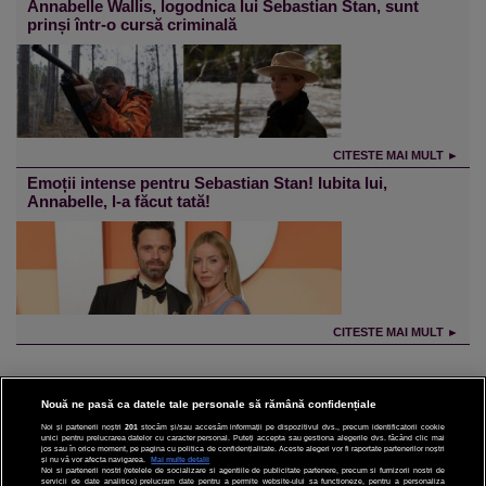
Annabelle Wallis, logodnica lui Sebastian Stan, sunt
prinși într-o cursă criminală
CITESTE MAI MULT ►
Emoții intense pentru Sebastian Stan! Iubita lui,
Annabelle, l-a făcut tată!
CITESTE MAI MULT ►
Nouă ne pasă ca datele tale personale să rămână confidențiale
Noi și partenerii noștri
201
stocăm și/sau accesăm informații pe dispozitivul dvs., precum identificatorii cookie
unici pentru prelucrarea datelor cu caracter personal. Puteți accepta sau gestiona alegerile dvs. făcând clic mai
CINEMA
jos sau în orice moment, pe pagina cu politica de confidențialitate. Aceste alegeri vor fi raportate partenerilor noștri
și nu vă vor afecta navigarea.
Mai multe detalii
Noi si partenerii nostri (retelele de socializare si agentiile de publicitate partenere, precum si furnizorii nostri de
servicii de date analitice) prelucram date pentru a permite website-ului sa functioneze, pentru a personaliza