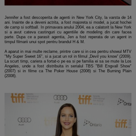
Jennifer a fost descoperita de agenti in New York City, la varsta de 14
ani. Inainte de a deveni actrita, a fost majoreta si model, a jucat hochei
de camp si softball. In primavara anului 2004, ea a calatorit la New York
si a avut cateva castinguri cu agentiile de modeling din care facea
parte. Dupa ce a parasit agentia, Jen a fost reperata de un agent in
timpul filmarii unui spot pentru brandul H & M.
A aparut in mai multe reclame, printre care si in cea pentru showul MTV
"My Super Sweet 16", si a jucat un rol in filmul „Devil you know” (2009).
La scurt timp, cariera a fortat-o pe ea si pe familia ei sa se mute la Los
Angeles, unde a fost distribuita in serialul TBS "Bill Engvall Show"
(2007) si in filme ca The Poker House (2008) si The Burning Plain
(2008).