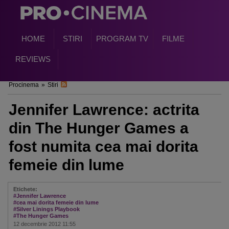
HOME
STIRI
PROGRAM TV
FILME
REVIEWS
Procinema
»
Stiri
Jennifer Lawrence: actrita
din The Hunger Games a
fost numita cea mai dorita
femeie din lume
Etichete:
#Jennifer Lawrence
#cea mai dorita femeie din lume
#Silver Linings Playbook
#The Hunger Games
12 decembrie 2012 11:55