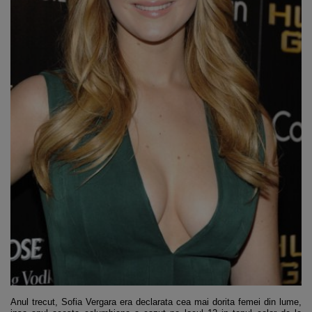
Anul trecut, Sofia Vergara era declarata cea mai dorita femei din lume,