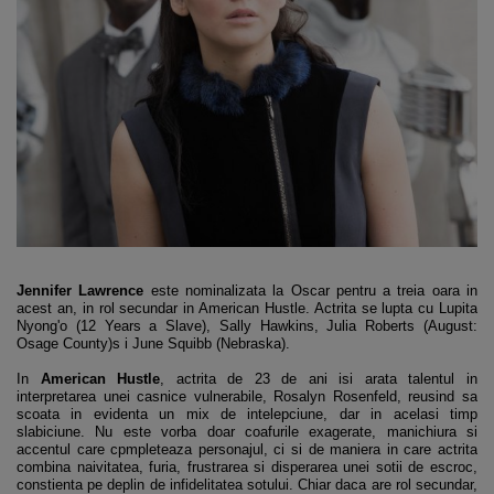
Jennifer Lawrence
este nominalizata la Oscar pentru a treia oara in
acest an, in rol secundar in American Hustle. Actrita se lupta cu Lupita
Nyong'o (12 Years a Slave), Sally Hawkins, Julia Roberts (August:
Osage County)s i June Squibb (Nebraska).
In
American Hustle
, actrita de 23 de ani isi arata talentul in
interpretarea unei casnice vulnerabile, Rosalyn Rosenfeld, reusind sa
scoata in evidenta un mix de intelepciune, dar in acelasi timp
slabiciune. Nu este vorba doar coafurile exagerate, manichiura si
accentul care cpmpleteaza personajul, ci si de maniera in care actrita
combina naivitatea, furia, frustrarea si disperarea unei sotii de escroc,
constienta pe deplin de infidelitatea sotului. Chiar daca are rol secundar,