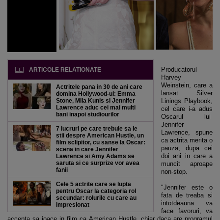
Producatorul
ARTICOLE RELATIONATE
Harvey
Weinstein, care a
Actritele pana in 30 de ani care
lansat Silver
domina Hollywood-ul: Emma
Stone, Mila Kunis si Jennifer
Linings Playbook,
Lawrence aduc cei mai multi
cel care i-a adus
bani inapoi studiourilor
Oscarul lui
Jennifer
7 lucruri pe care trebuie sa le
Lawrence, spune
stii despre American Hustle, un
ca actrita merita o
film sclipitor, cu sanse la Oscar:
pauza, dupa cei
scena in care Jennifer
doi ani in care a
Lawrence si Amy Adams se
saruta si ce surprize vor avea
muncit aproape
fanii
non-stop.
Cele 5 actrite care se lupta
"Jennifer este o
pentru Oscar la categoria rol
fata de treaba si
secundar: rolurile cu care au
intotdeauna va
impresionat
face favoruri, va
accepta sa joace in film ca American Hustle, chiar daca are programul