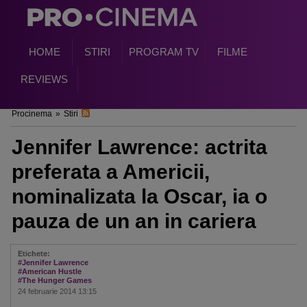
HOME
STIRI
PROGRAM TV
FILME
REVIEWS
Procinema
»
Stiri
Jennifer Lawrence: actrita
preferata a Americii,
nominalizata la Oscar, ia o
pauza de un an in cariera
Etichete:
#Jennifer Lawrence
#American Hustle
#The Hunger Games
24 februarie 2014 13:15