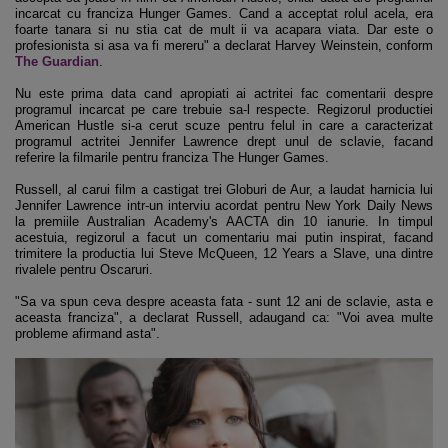
incarcat cu franciza Hunger Games. Cand a acceptat rolul acela, era
foarte tanara si nu stia cat de mult ii va acapara viata. Dar este o
profesionista si asa va fi mereru" a declarat Harvey Weinstein, conform
The Guardian
.
Nu este prima data cand apropiati ai actritei fac comentarii despre
programul incarcat pe care trebuie sa-l respecte. Regizorul productiei
American Hustle si-a cerut scuze pentru felul in care a caracterizat
programul actritei Jennifer Lawrence drept unul de sclavie, facand
referire la filmarile pentru franciza The Hunger Games.
Russell, al carui film a castigat trei Globuri de Aur, a laudat harnicia lui
Jennifer Lawrence intr-un interviu acordat pentru New York Daily News
la premiile Australian Academy's AACTA din 10 ianurie. In timpul
acestuia, regizorul a facut un comentariu mai putin inspirat, facand
trimitere la productia lui Steve McQueen, 12 Years a Slave, una dintre
rivalele pentru Oscaruri.
"Sa va spun ceva despre aceasta fata - sunt 12 ani de sclavie, asta e
aceasta franciza", a declarat Russell, adaugand ca: "Voi avea multe
probleme afirmand asta".