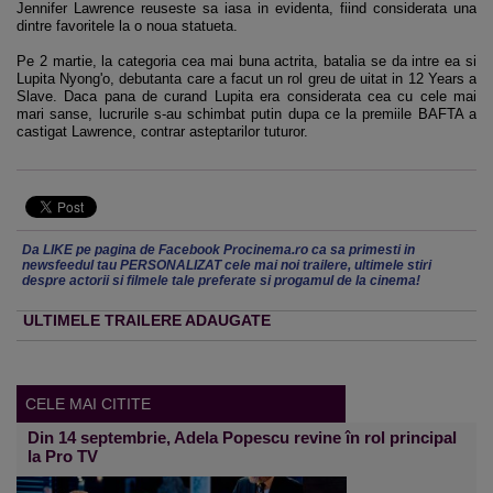
Jennifer Lawrence reuseste sa iasa in evidenta, fiind considerata una
dintre favoritele la o noua statueta.
Pe 2 martie, la categoria cea mai buna actrita, batalia se da intre ea si
Lupita Nyong'o, debutanta care a facut un rol greu de uitat in 12 Years a
Slave. Daca pana de curand Lupita era considerata cea cu cele mai
mari sanse, lucrurile s-au schimbat putin dupa ce la premiile BAFTA a
castigat Lawrence, contrar asteptarilor tuturor.
Da LIKE pe pagina de Facebook Procinema.ro ca sa primesti in
newsfeedul tau PERSONALIZAT cele mai noi trailere, ultimele stiri
despre actorii si filmele tale preferate si progamul de la cinema!
ULTIMELE TRAILERE ADAUGATE
CELE MAI CITITE
Din 14 septembrie, Adela Popescu revine în rol principal
la Pro TV