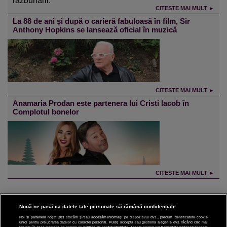
răzbunării.
CITESTE MAI MULT ►
La 88 de ani și după o carieră fabuloasă în film, Sir
Anthony Hopkins se lansează oficial în muzică
CITESTE MAI MULT ►
Anamaria Prodan este partenera lui Cristi Iacob în
Complotul bonelor
CITESTE MAI MULT ►
Nouă ne pasă ca datele tale personale să rămână confidențiale
Noi și partenerii noștri
201
stocăm și/sau accesăm informații pe dispozitivul dvs., precum identificatorii cookie
unici pentru prelucrarea datelor cu caracter personal. Puteți accepta sau gestiona alegerile dvs. făcând clic mai