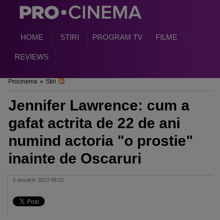
HOME
STIRI
PROGRAM TV
FILME
REVIEWS
Procinema
»
Stiri
Jennifer Lawrence: cum a
gafat actrita de 22 de ani
numind actoria "o prostie"
inainte de Oscaruri
5 ianuarie 2013 09:22