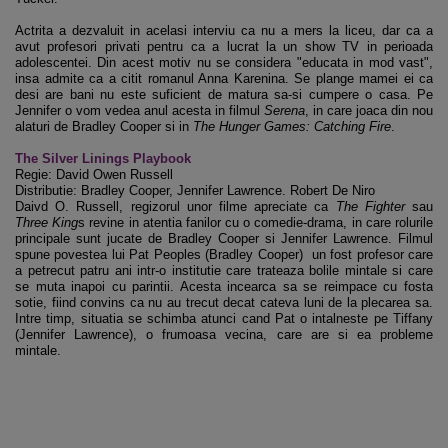
Actrita a dezvaluit in acelasi interviu ca nu a mers la liceu, dar ca a
avut profesori privati pentru ca a lucrat la un show TV in perioada
adolescentei. Din acest motiv nu se considera "educata in mod vast",
insa admite ca a citit romanul Anna Karenina. Se plange mamei ei ca
desi are bani nu este suficient de matura sa-si cumpere o casa. Pe
Jennifer o vom vedea anul acesta in filmul
Serena
, in care joaca din nou
alaturi de Bradley Cooper si in
The Hunger Games: Catching Fire
.
The Silver Linings Playbook
Regie: David Owen Russell
Distributie: Bradley Cooper, Jennifer Lawrence. Robert De Niro
Daivd O. Russell, regizorul unor filme apreciate ca
The Fighter
sau
Three King
s revine in atentia fanilor cu o comedie-drama, in care rolurile
principale sunt jucate de Bradley Cooper si Jennifer Lawrence. Filmul
spune povestea lui Pat Peoples (Bradley Cooper) un fost profesor care
a petrecut patru ani intr-o institutie care trateaza bolile mintale si care
se muta inapoi cu parintii. Acesta incearca sa se reimpace cu fosta
sotie, fiind convins ca nu au trecut decat cateva luni de la plecarea sa.
Intre timp, situatia se schimba atunci cand Pat o intalneste pe Tiffany
(Jennifer Lawrence), o frumoasa vecina, care are si ea probleme
mintale.