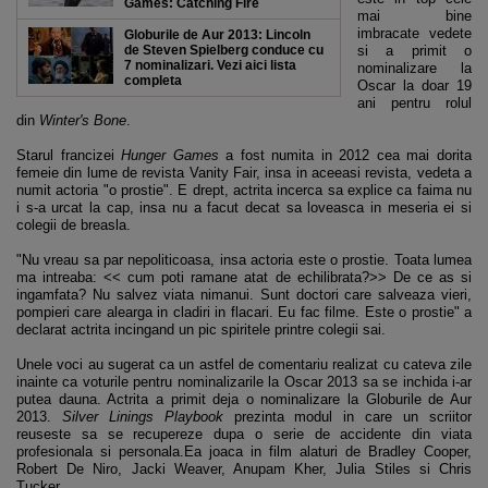
Games: Catching Fire
mai bine
imbracate vedete
Globurile de Aur 2013: Lincoln
de Steven Spielberg conduce cu
si a primit o
7 nominalizari. Vezi aici lista
nominalizare la
completa
Oscar la doar 19
ani pentru rolul
din
Winter's Bone
.
Starul francizei
Hunger Games
a fost numita in 2012 cea mai dorita
femeie din lume de revista Vanity Fair, insa in aceeasi revista, vedeta a
numit actoria "o prostie". E drept, actrita incerca sa explice ca faima nu
i s-a urcat la cap, insa nu a facut decat sa loveasca in meseria ei si
colegii de breasla.
"Nu vreau sa par nepoliticoasa, insa actoria este o prostie. Toata lumea
ma intreaba: << cum poti ramane atat de echilibrata?>> De ce as si
ingamfata? Nu salvez viata nimanui. Sunt doctori care salveaza vieri,
pompieri care alearga in cladiri in flacari. Eu fac filme. Este o prostie" a
declarat actrita incingand un pic spiritele printre colegii sai.
Unele voci au sugerat ca un astfel de comentariu realizat cu cateva zile
inainte ca voturile pentru nominalizarile la Oscar 2013 sa se inchida i-ar
putea dauna. Actrita a primit deja o nominalizare la Globurile de Aur
2013.
Silver Linings Playbook
prezinta modul in care un scriitor
reuseste sa se recupereze dupa o serie de accidente din viata
profesionala si personala.Ea joaca in film alaturi de Bradley Cooper,
Robert De Niro, Jacki Weaver, Anupam Kher, Julia Stiles si Chris
Tucker.