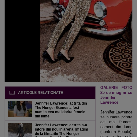
GALERIE FOTO
25 de imagini cu
ARTICOLE RELATIONATE
Jennifer
Lawrence
Jennifer Lawrence: actrita din
The Hunger Games a fost
numita cea mai dorita femeie
Jennifer Lawrence
din lume
se numara printre
cei mai frumosi
Jennifer Lawrence: actrita s-a
oameni din lume
intors din nou in arena. Imagini
(conform People),
de la filmarile The Hunger
este in top cele