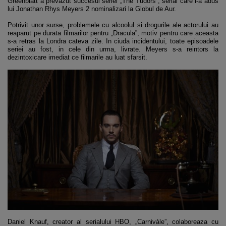
Greenblatt a prevazut succesul seriei „The Tudors”, serial care i-a adus
lui Jonathan Rhys Meyers 2 nominalizari la Globul de Aur.
Potrivit unor surse, problemele cu alcoolul si drogurile ale actorului au
reaparut pe durata filmarilor pentru „Dracula”, motiv pentru care aceasta
s-a retras la Londra cateva zile. In ciuda incidentului, toate episoadele
seriei au fost, in cele din urma, livrate. Meyers s-a reintors la
dezintoxicare imediat ce filmarile au luat sfarsit.
Daniel Knauf, creator al serialului HBO, „Carnivàle”, colaboreaza cu