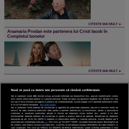
CITESTE MAI MULT ►
Anamaria Prodan este partenera lui Cristi Iacob în
Complotul bonelor
CITESTE MAI MULT ►
Nouă ne pasă ca datele tale personale să rămână confidențiale
Noi și partenerii noștri
201
stocăm și/sau accesăm informații pe dispozitivul dvs., precum identificatorii cookie
unici pentru prelucrarea datelor cu caracter personal. Puteți accepta sau gestiona alegerile dvs. făcând clic mai
CINEMA
jos sau în orice moment, pe pagina cu politica de confidențialitate. Aceste alegeri vor fi raportate partenerilor noștri
și nu vă vor afecta navigarea.
Mai multe detalii
Noi si partenerii nostri (retelele de socializare si agentiile de publicitate partenere, precum si furnizorii nostri de
servicii de date analitice) prelucram date pentru a permite website-ului sa functioneze, pentru a personaliza
DIVERTISMENT
continutul si anunturile publicitare afisate in functie de interesele si/sau profilul dvs., pentru a va oferi
functionalitati aferente retelelor de socializare si pentru a analiza traficul pe website. Beneficiati de drepturile
prevazute de art. 15-22 din GDPR in legatura cu prelucrarea datelor cu caracter personal. Aceste drepturi pot fi
STIRI
exercitate prin modalitatea indicata
aici
. Prin click pe “ACCEPT TOATE”, acceptati folosirea tuturor Tehnologiilor de
tip Cookie, care implica inclusiv acceptul dvs. cu privire la stocarea/accesarea informatiilor de catre Vendor-ii cu
care colaboram. Prin click pe “VREAU SA MODIFIC SETARILE INDIVIDUAL” puteti schimba preferintele in mod