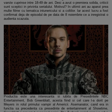
varste cuprinse intre 18-49 de ani. Desi a avut o premiera solida, criticii
sunt sceptici in privinta serialului. Motivul? In ultimii ani au aparut prea
multe filme cu tematica intunericului si a coltilor. Iar acest lucru a fost
confirmat deja de episodul de pe data de 8 noiembrie ce a inregistrat o
audienta scazuta.
Productia este una interesanta si iubita de Presedintele NBC
Entertainment, Bob Greenblatt, acesta fiind si cel care l-a dorit pe
Meyers in rolul primului vampir al Americii. Asemanator, cand era in
functia sa precedenta ca presedinte de entertainment al Showtime,