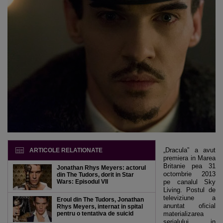
„Dracula” a avut
ARTICOLE RELATIONATE
premiera in Marea
Britanie pea 31
Jonathan Rhys Meyers: actorul
octombrie 2013
din The Tudors, dorit in Star
Wars: Episodul VII
pe canalul Sky
Living. Postul de
televiziune a
Eroul din The Tudors, Jonathan
anuntat oficial
Rhys Meyers, internat in spital
pentru o tentativa de suicid
materializarea
serialului in