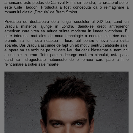
americane este produs de Carnival Films din Londra, iar creatorul seriei
este Cole Haddon. Productia a fost conceputa ca o reimaginare a
romanului clasic „Dracula” de Bram Stoker.
Povestea se desfasoara de-a lungul secolului al XIX-lea, cand un
Dracula misterios ajunge in Londra, dandu-se drept antreprenor
american care vrea sa aduca stiinta moderna in lumea victoriana. El
este interesat mai ales de noua tehnologie a energiei electrice care
promite sa lumineze noaptea – lucru util pentru cineva care evita
soarele. Dar Dracula ascunde de fapt un alt motiv pentru calatoriile sale:
el spera sa se razbune pe cei care i-au dat darul blestemat al nemuririi
cu secole in urma. Totul pare a decurge conform planului, asta pana
cand se indragosteste nebuneste de o femeie care pare a fi o
reincarnare a sotiei sale moarte.