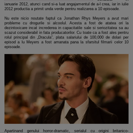
ianuarie 2012, atunci cand si-a luat angajamentul de a-l crea, iar in iulie
2012 productia a primit unda verde pentru realizarea a 10 episoade.
Nu este nicio noutate faptul ca Jonathan Rhys Meyers a avut mari
probleme cu drogurile si alcoolul. Acesta a fost de atatea ori la
dezintoxicare incat increderea in capacitatile sale si seriozitatea sa au
scazut considerabil in fata producatorilor. Cu toate ca a fost ales pentru
rolul principal din „Dracula”, plata salariului de 100,000 de dolari per
episod a lu Meyers a fost amanata pana la sfarsitul filmarii celor 10
episoade.
Apartinand genului horror-dramatic, serialul cu origini britanico-