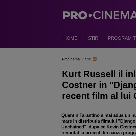
HOME
STIRI
PROGRAM T
Procinema
»
Stiri
Kurt Russell il i
Costner in "Djan
recent film al lu
Quentin Tarantino a mai adus un 
mare in distributia filmului "Django
Unchained", dupa ce Kevin Costne
renuntat la proiect din cauza prog