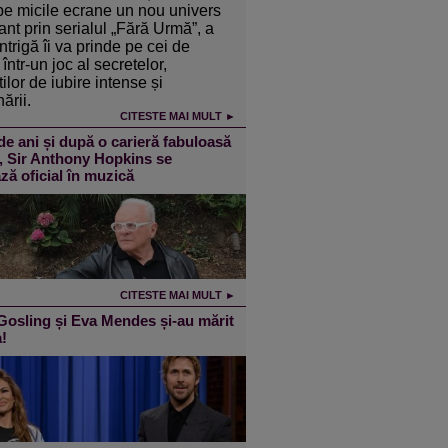
pe micile ecrane un nou univers
ant prin serialul „Fără Urmă”, a
intrigă îi va prinde pe cei de
într-un joc al secretelor,
ilor de iubire intense și
ării.
CITESTE MAI MULT ►
de ani și după o carieră fabuloasă
m, Sir Anthony Hopkins se
ză oficial în muzică
CITESTE MAI MULT ►
osling și Eva Mendes și-au mărit
a!