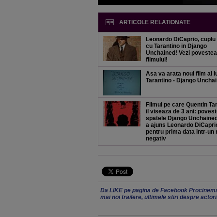
ARTICOLE RELATIONATE
Leonardo DiCaprio, cuplu 
cu Tarantino in Django
Unchained! Vezi povestea
filmului!
Asa va arata noul film al l
Tarantino - Django Uncha
Filmul pe care Quentin Ta
il viseaza de 3 ani: poves
spatele Django Unchaine
a ajuns Leonardo DiCapri
pentru prima data intr-un 
negativ
Da LIKE pe pagina de Facebook Procinema
mai noi trailere, ultimele stiri despre actor