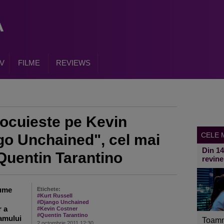
V
FILME
REVIEWS
nlocuieste pe Kevin
CELE M
go Unchained", cel mai
Din 1
i Quentin Tarantino
revine
nume
Etichete:
#Kurt Russell
#Django Unchained
r a
#Kevin Costner
#Quentin Tarantino
ramului
Toamn
2 octombrie 2011 12:30