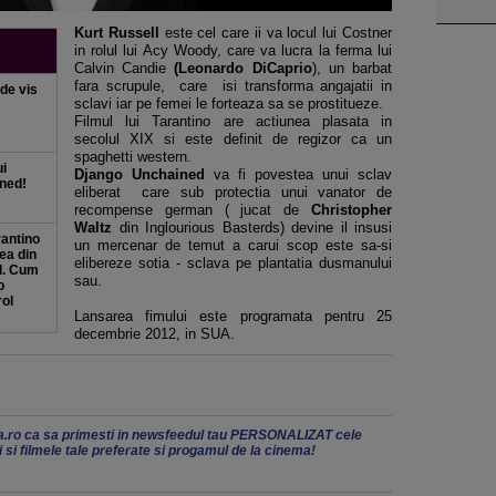
Kurt Russell
este cel care ii va locul lui Costner
in rolul lui Acy Woody, care va lucra la ferma lui
Calvin Candie
(Leonardo DiCaprio
), un barbat
fara scrupule, care isi transforma angajatii in
de vis
sclavi iar pe femei le forteaza sa se prostitueze.
Filmul lui Tarantino are actiunea plasata in
secolul XIX si este definit de regizor ca un
spaghetti western.
ui
Django Unchained
va fi povestea unui sclav
ined!
eliberat care sub protectia unui vanator de
recompense german ( jucat de
Christopher
Waltz
din Inglourious Basterds) devine il insusi
rantino
un mercenar de temut a carui scop este sa-si
tea din
elibereze sotia - sclava pe plantatia dusmanului
d. Cum
sau.
o
rol
Lansarea fimului este programata pentru 25
decembrie 2012, in SUA.
.ro ca sa primesti in newsfeedul tau PERSONALIZAT cele
ii si filmele tale preferate si progamul de la cinema!