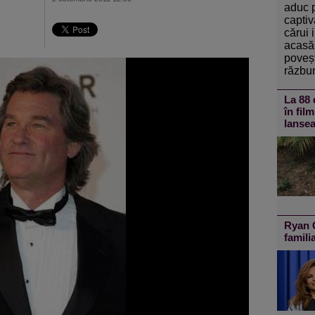
aduc 
captiv
cărui 
acasă 
poveșt
răzbun
La 88 
în fil
lansea
Ryan G
famili