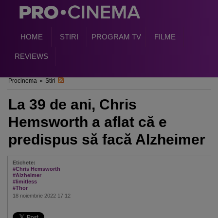
HOME
STIRI
PROGRAM TV
FILME
REVIEWS
Procinema
»
Stiri
La 39 de ani, Chris
Hemsworth a aflat că e
predispus să facă Alzheimer
Etichete:
#Chris Hemsworth
#Alzheimer
#limitless
#Thor
18 noiembrie 2022 17:12