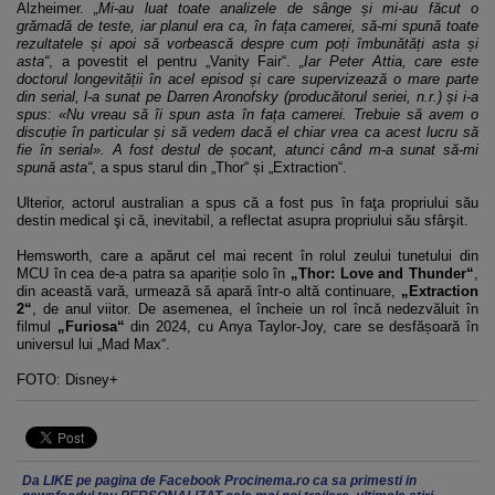
Alzheimer.
„Mi-au luat toate analizele de sânge și mi-au făcut o
grămadă de teste, iar planul era ca, în fața camerei, să-mi spună toate
rezultatele și apoi să vorbească despre cum poți îmbunătăți asta și
asta“
, a povestit el pentru „Vanity Fair“.
„Iar Peter Attia, care este
doctorul longevității în acel episod și care supervizează o mare parte
din serial, l-a sunat pe Darren Aronofsky (producătorul seriei, n.r.) și i-a
spus: «Nu vreau să îi spun asta în fața camerei. Trebuie să avem o
discuție în particular și să vedem dacă el chiar vrea ca acest lucru să
fie în serial». A fost destul de șocant, atunci când m-a sunat să-mi
spună asta“
, a spus starul din „Thor“ și „Extraction“.
Ulterior, actorul australian a spus că a fost pus în faţa propriului său
destin medical şi că, inevitabil, a reflectat asupra propriului său sfârşit.
Hemsworth, care a apărut cel mai recent în rolul zeului tunetului din
MCU în cea de-a patra sa apariție solo în
„Thor: Love and Thunder“
,
din această vară, urmează să apară într-o altă continuare,
„Extraction
2“
, de anul viitor. De asemenea, el încheie un rol încă nedezvăluit în
filmul
„Furiosa“
din 2024, cu Anya Taylor-Joy, care se desfășoară în
universul lui „Mad Max“.
FOTO: Disney+
Da LIKE pe pagina de Facebook Procinema.ro ca sa primesti in