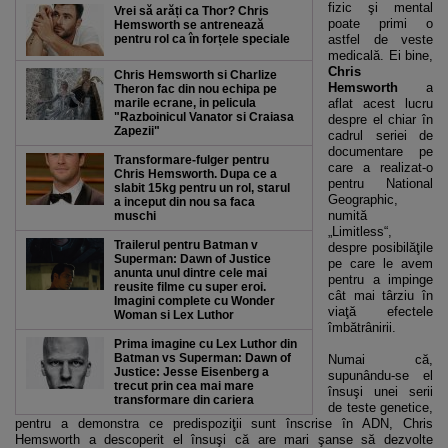
fizic şi mental
Vrei să arăți ca Thor? Chris
poate primi o
Hemsworth se antrenează
pentru rol ca în forțele speciale
astfel de veste
medicală. Ei bine,
Chris
Chris Hemsworth si Charlize
Hemsworth
a
Theron fac din nou echipa pe
marile ecrane, in pelicula
aflat acest lucru
"Razboinicul Vanator si Craiasa
despre el chiar în
Zapezii"
cadrul seriei de
documentare pe
Transformare-fulger pentru
care a realizat-o
Chris Hemsworth. Dupa ce a
pentru National
slabit 15kg pentru un rol, starul
Geographic,
a inceput din nou sa faca
numită
muschi
„Limitless“,
Trailerul pentru Batman v
despre posibilăţile
Superman: Dawn of Justice
pe care le avem
anunta unul dintre cele mai
pentru a impinge
reusite filme cu super eroi.
cât mai târziu în
Imagini complete cu Wonder
viaţă efectele
Woman si Lex Luthor
îmbătrânirii.
Prima imagine cu Lex Luthor din
Batman vs Superman: Dawn of
Numai că,
Justice: Jesse Eisenberg a
supunându-se el
trecut prin cea mai mare
însuşi unei serii
transformare din cariera
de teste genetice,
pentru a demonstra ce predispoziţii sunt înscrise în ADN, Chris
Hemsworth a descoperit el însuşi că are mari şanse să dezvolte