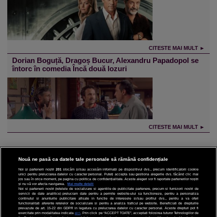
CITESTE MAI MULT ►
Dorian Boguță, Dragoș Bucur, Alexandru Papadopol se
întorc în comedia Încă două lozuri
CITESTE MAI MULT ►
Nouă ne pasă ca datele tale personale să rămână confidențiale
Noi și partenerii noștri
201
stocăm și/sau accesăm informații pe dispozitivul dvs., precum identificatorii cookie
unici pentru prelucrarea datelor cu caracter personal. Puteți accepta sau gestiona alegerile dvs. făcând clic mai
CINEMA
jos sau în orice moment, pe pagina cu politica de confidențialitate. Aceste alegeri vor fi raportate partenerilor noștri
și nu vă vor afecta navigarea.
Mai multe detalii
Noi si partenerii nostri (retelele de socializare si agentiile de publicitate partenere, precum si furnizorii nostri de
servicii de date analitice) prelucram date pentru a permite website-ului sa functioneze, pentru a personaliza
DIVERTISMENT
continutul si anunturile publicitare afisate in functie de interesele si/sau profilul dvs., pentru a va oferi
functionalitati aferente retelelor de socializare si pentru a analiza traficul pe website. Beneficiati de drepturile
prevazute de art. 15-22 din GDPR in legatura cu prelucrarea datelor cu caracter personal. Aceste drepturi pot fi
STIRI
exercitate prin modalitatea indicata
aici
. Prin click pe “ACCEPT TOATE”, acceptati folosirea tuturor Tehnologiilor de