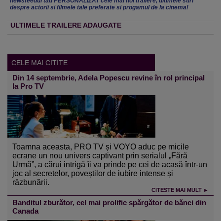
newsfeedul tau PERSONALIZAT cele mai noi trailere, ultimele stiri
despre actorii si filmele tale preferate si progamul de la cinema!
ULTIMELE TRAILERE ADAUGATE
CELE MAI CITITE
Din 14 septembrie, Adela Popescu revine în rol principal
la Pro TV
Toamna aceasta, PRO TV și VOYO aduc pe micile
ecrane un nou univers captivant prin serialul „Fără
Urmă”, a cărui intrigă îi va prinde pe cei de acasă într-un
joc al secretelor, poveștilor de iubire intense și
răzbunării.
CITESTE MAI MULT ►
Banditul zburător, cel mai prolific spărgător de bănci din
Canada