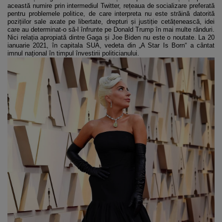
această numire prin intermediul Twitter, rețeaua de socializare preferată
pentru problemele politice, de care interpreta nu este străină datorită
pozițiilor sale axate pe libertate, drepturi și justiție cetățenească, idei
care au determinat-o să-l înfrunte pe Donald Trump în mai multe rânduri.
Nici relația apropiată dintre Gaga și Joe Biden nu este o noutate. La 20
ianuarie 2021, în capitala SUA, vedeta din „A Star Is Born“ a cântat
imnul național în timpul învestirii politicianului.