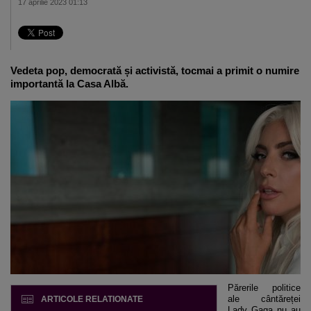
17 aprilie 2023 01:13
Vedeta pop, democrată și activistă, tocmai a primit o numire
importantă la Casa Albă.
Părerile politice
ale cântăreței
ARTICOLE RELATIONATE
Lady Gaga nu au