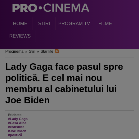
HOME
STIRI
PROGRAM TV
FILME
REVIEWS
Procinema
»
Stiri
»
Star life
Lady Gaga face pasul spre
politică. E cel mai nou
membru al cabinetului lui
Joe Biden
Etichete:
#Lady Gaga
#Casa Alba
#consilier
#Joe Biden
#politică