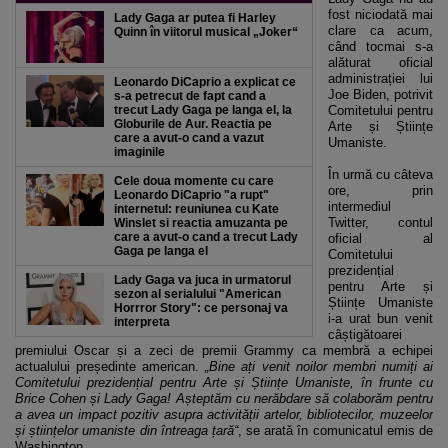
fost niciodată mai
Lady Gaga ar putea fi Harley
clare ca acum,
Quinn în viitorul musical „Joker“
când tocmai s-a
alăturat oficial
administrației lui
Leonardo DiCaprio a explicat ce
Joe Biden, potrivit
s-a petrecut de fapt cand a
trecut Lady Gaga pe langa el, la
Comitetului pentru
Globurile de Aur. Reactia pe
Arte și Științe
care a avut-o cand a vazut
Umaniste.
imaginile
În urmă cu câteva
Cele doua momente cu care
ore, prin
Leonardo DiCaprio "a rupt"
intermediul
internetul: reuniunea cu Kate
Twitter, contul
Winslet si reactia amuzanta pe
care a avut-o cand a trecut Lady
oficial al
Gaga pe langa el
Comitetului
prezidențial
Lady Gaga va juca in urmatorul
pentru Arte și
sezon al serialului "American
Științe Umaniste
Horrror Story": ce personaj va
i-a urat bun venit
interpreta
câștigătoarei
premiului Oscar și a zeci de premii Grammy ca membră a echipei
actualului președinte american.
„Bine ați venit noilor membri numiți ai
Comitetului prezidențial pentru Arte și Științe Umaniste, în frunte cu
Brice Cohen și Lady Gaga! Așteptăm cu nerăbdare să colaborăm pentru
a avea un impact pozitiv asupra activității artelor, bibliotecilor, muzeelor
și științelor umaniste din întreaga țară“
, se arată în comunicatul emis de
Washington.