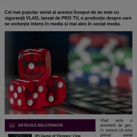
Cel mai popular serial al acestui început de an este cu
siguranță VLAD, lansat de PRO TV, o producție despre care
se vorbește intens în media și mai ales în social media.
Vlad este o
premieră de gen,
ARTICOLE RELATIONATE
în sensul că este
primul serial
(P) Game of Thrones: Cine