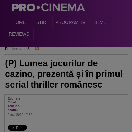
HOME
STIRI
PROGRAM TV
FILME
REVIEWS
Procinema
»
Stiri
(P) Lumea jocurilor de
cazino, prezentă și în primul
serial thriller românesc
Etichete:
#Vlad
#cazino
#serial
2 mai 2019 17:52