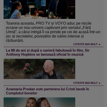
Toamna aceasta, PRO TV și VOYO aduc pe micile
ecrane un nou univers captivant prin serialul „Fără
Urmă”, a cărui intrigă îi va prinde pe cei de acasă într-un
joc al secretelor, poveștilor de iubire intense și
răzbunării.
CITESTE MAI MULT ►
La 88 de ani și după o carieră fabuloasă în film, Sir
Anthony Hopkins se lansează oficial în muzică
CITESTE MAI MULT ►
Anamaria Prodan este partenera lui Cristi Iacob în
Complotul bonelor