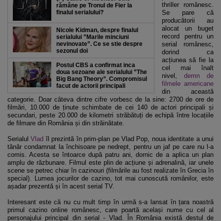
thriller românesc.
rămâne pe Tronul de Fier la
finalul serialului?
Se pare că
producătorii au
alocat un buget
Nicole Kidman, despre finalul
record pentru un
serialului ”Marile minciuni
nevinovate”. Ce se stie despre
serial românesc,
sezonul doi
dorind ca
acțiunea să fie la
Postul CBS a confirmat inca
cel mai înalt
doua sezoane ale serialului ”The
nivel,
demn de
Big Bang Theory”. Compromisul
filmele americane
facut de actorii principali
din această
categorie. Doar câteva dintre cifre vorbesc de la sine: 2700 de ore de
filmări, 10.000 de ținute schimbate de cei 140 de actori principali și
secundari, peste 20.000 de kilometri străbătuți de echipă între locațiile
de filmare din România și din străinătate.
Serialul
Vlad
îl prezintă în prim-plan pe Vlad Pop, noua identitate a unui
tânăr condamnat la închisoare pe nedrept, pentru un jaf pe care nu l-a
comis. Acesta se întoarce după patru ani, dornic de a aplica un plan
amplu de răzbunare. Filmul este plin de acțiune și adrenalină, iar unele
scene se petrec chiar în cazinouri (filmările au fost realizate în Grecia în
special). Lumea jocurilor de cazino, tot mai cunoscută românilor, este
așadar prezentă și în acest serial TV.
Interesant este că nu cu mult timp în urmă s-a lansat în țara noastră
primul cazino online românesc, care poartă același nume cu cel al
personajului principal din serial - Vlad. În România există destul de