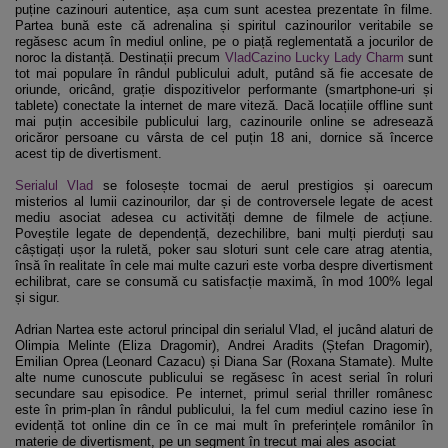
puține cazinouri autentice, așa cum sunt acestea prezentate în filme.
Partea bună este că adrenalina și spiritul cazinourilor veritabile se
regăsesc acum în mediul online, pe o piață reglementată a jocurilor de
noroc la distanță. Destinații precum
VladCazino Lucky Lady Charm
sunt
tot mai populare în rândul publicului adult, putând să fie accesate de
oriunde, oricând, grație dispozitivelor performante (smartphone-uri și
tablete) conectate la internet de mare viteză. Dacă locațiile offline sunt
mai puțin accesibile publicului larg, cazinourile online se adresează
oricăror persoane cu vârsta de cel puțin 18 ani, dornice să încerce
acest tip de divertisment.
Serialul Vlad
se folosește tocmai de aerul prestigios și oarecum
misterios al lumii cazinourilor, dar și de controversele legate de acest
mediu asociat adesea cu activități demne de filmele de acțiune.
Poveștile legate de dependență, dezechilibre, bani mulți pierduți sau
câștigați ușor la ruletă, poker sau sloturi sunt cele care atrag atentia,
însă în realitate în cele mai multe cazuri este vorba despre divertisment
echilibrat, care se consumă cu satisfacție maximă, în mod 100% legal
și sigur.
Adrian Nartea este actorul principal din serialul Vlad, el jucând alaturi de
Olimpia Melinte (Eliza Dragomir), Andrei Aradits (Ștefan Dragomir),
Emilian Oprea (Leonard Cazacu) și Diana Sar (Roxana Stamate). Multe
alte nume cunoscute publicului se regăsesc în acest serial în roluri
secundare sau episodice. Pe internet, primul serial thriller românesc
este în prim-plan în rândul publicului, la fel cum mediul cazino iese în
evidență tot online din ce în ce mai mult în preferințele românilor în
materie de divertisment, pe un segment în trecut mai ales asociat