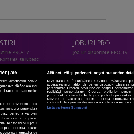
STIRI
JOBURI PRO
Stirile PRO•TV
Job-uri disponibile PRO•TV
Romania, te iubesc!
LIFESTYLE
dențiale
Atât noi, cât și partenerii noștri prelucrăm date
TEHNOLOGIE
Doctor de Bine
Dezvoltarea și îmbunătățirea serviciilor. Măsurarea per
cum identificatorii cookie
accesarea informațiilor de pe un dispozitiv. Utilizarea pro
erile dvs. făcând clic mai
I Like IT
Acasă
personalizat. Crearea profilurilor de conținut personalizat. 
 fi raportate partenerilor
publicității personalizate. Crearea profilurilor pentru
Acasă Gold
performanței conținutului. Înțelegerea publicului prin statistic
Utilizarea de date limitate pentru a selecta publicitatea. Ut
Perfecte
conținutul. Date precise de geolocație și identificarea prin sc
ecum si furnizorii nostri de
SPORT
DeBarbati
Listă parteneri (furnizori)
eze, pentru a personaliza
l dvs., pentru a va oferi
Foodstory
Sport.ro
. Beneficiati de drepturile
PRO•ARENA
al. Aceste drepturi pot fi
ptati folosirea tuturor
/accesarea informatiilor de