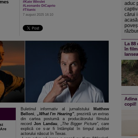
James
#Kate Winslet
aduc 
#Leonardo DiCaprio
captiv
#Titanic
cărui 
7 august 2025 16:10
acasă 
poveșt
răzbun
La 88 
în fil
lansea
Adina 
copil!
Buletinul informativ al jurnalistului
Matthew
Belloni
,
„What I'm Hearing”
, prezint
ă un extras
din cartea postumă a producătorului filmului
record
Jon Landau
,
„The Bigger Picture”
, care
st
explic
ă ce s-ar fi
întâmplat în timpul audi
ției
 Are
actorului născut
în Texas.