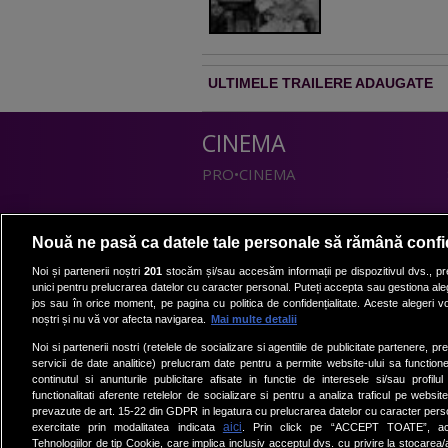
ULTIMELE TRAILERE ADAUGATE
CINEMA
PRO•CINEMA
DIVERTISMENT
Nouă ne pasă ca datele tale personale să rămână confi
PRO•TV
Noi și partenerii noștri
201
stocăm și/sau accesăm informații pe dispozitivul dvs., pre
unici pentru prelucrarea datelor cu caracter personal. Puteți accepta sau gestiona aleg
Romanii au talent
jos sau în orice moment, pe pagina cu politica de confidențialitate. Aceste alegeri vor
Vocea Romaniei
noștri și nu vă vor afecta navigarea.
Mai multe detalii
Las Fierbinti
Noi si partenerii nostri (retelele de socializare si agentiile de publicitate partenere, pr
La Maruta
servicii de date analitice) prelucram date pentru a permite website-ului sa function
continutul si anunturile publicitare afisate in functie de interesele si/sau profilu
Apropo TV
functionalitati aferente retelelor de socializare si pentru a analiza traficul pe website
prevazute de art. 15-22 din GDPR in legatura cu prelucrarea datelor cu caracter person
aici
exercitate prin modalitatea indicata
. Prin click pe “ACCEPT TOATE”, acce
Tehnologiilor de tip Cookie, care implica inclusiv acceptul dvs. cu privire la stocarea