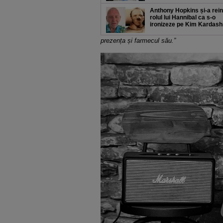
Anthony Hopkins și-a rein
rolul lui Hannibal ca s-o
ironizeze pe Kim Kardash
prezența și farmecul său.”