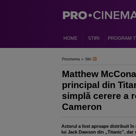
HOME
STIRI
PROGRAM T
Procinema
»
Stiri
Matthew McConau
principal din Tita
simplă cerere a 
Cameron
Actorul a fost aproape distribuit
în 
lui Jack Dawson din
„Titanic”, dar 