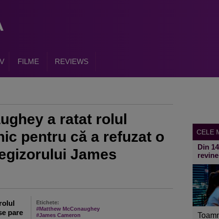
V
FILME
REVIEWS
ghey a ratat rolul
CELE M
nic pentru că a refuzat o
Din 1
regizorului James
revine
rolul
Etichete:
#Matthew McConaughey
se pare
Toamn
#James Cameron