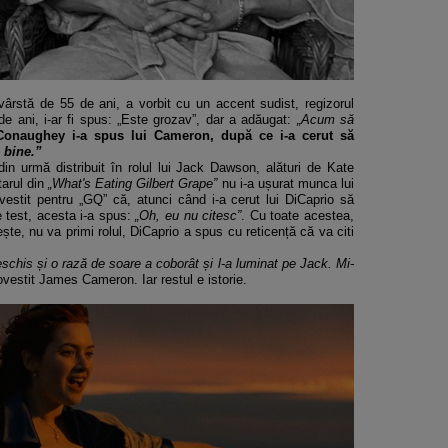
vârst
ă de 55 de ani, a vorbit cu un accent sudist, regizorul
de ani, i-ar fi spus:
„Este grozav”, dar a ad
ăugat:
„Acum s
ă
onaughey i-a spus lui Cameron, după ce i-a cerut să
 bine.”
 din urm
ă distribuit
în rolul lui Jack Dawson, al
ături de Kate
tarul din
„What's Eating Gilbert Grape”
nu i-a u
șurat munca lui
ovestit pentru
„GQ” c
ă, atunci c
ând i-a cerut lui DiCaprio s
ă
e test, acesta i-a spus:
„Oh, eu nu citesc”
. Cu toate acestea,
ește, nu va primi rolul, DiCaprio a spus cu reticență că va citi
eschis și o rază de soare a cobor
ât
și l-a luminat pe Jack. Mi-
ovestit James Cameron. Iar restul e istorie.