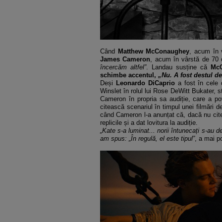
C
ând
Matthew McConaughey
, acum în 
James Cameron
, acum
în vârst
ă de 70 
încerc
ăm altfel”
. Landau susține că
McC
schimbe accentul,
„Nu. A fost destul de
De
și
Leonardo DiCaprio
a fost
în cele
Winslet
în rolul lui Rose DeWitt Bukater, s
Cameron
în propria sa audi
ție, care a p
citească scenariul
în timpul unei film
ări d
c
ând Cameron l-a anun
țat că, dacă nu cit
replicile și a dat lovitura la audiție.
„Kate s-a luminat... norii
întuneca
ți s-au d
am spus:
„
În regul
ă, el este tipul”
, a mai p