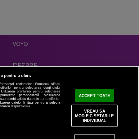
VOYO
DESPRE
Politica Confidentialitate
le pentru a oferi:
Contact
formanței reclamelor. Stocarea și/sau
filurilor pentru selectarea conținutului
Utilizarea profilurilor pentru selectarea
 publicitate personalizată. Măsurarea
ACCEPT TOATE
i sau combinații de date din surse diferite.
ilizarea datelor limitate pentru a selecta
anarea dispozitivului.
VREAU SA
MODIFIC SETARILE
INDIVIDUAL