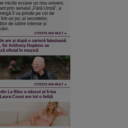
pe micile ecrane un nou univers
ant prin serialul „Fără Urmă”, a
intrigă îi va prinde pe cei de
într-un joc al secretelor,
ilor de iubire intense și
ării.
CITESTE MAI MULT ►
de ani și după o carieră fabuloasă
m, Sir Anthony Hopkins se
ză oficial în muzică
CITESTE MAI MULT ►
din La Bloc a născut al 5-lea
 Laura Cosoi are tot o fetiță