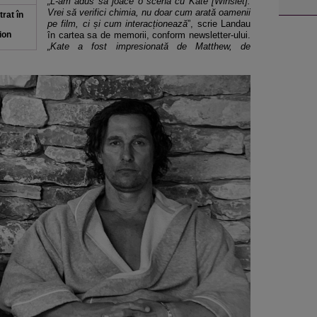
„L-am adus s
ă joace o scenă cu Kate [Winslet].
Vrei să verifici chimia, nu doar cum arată oamenii
trat
în
pe film, ci și cum interacționează
”, scrie Landau
ion
în cartea sa de memorii, conform newsletter-ului.
„Kate a fost impresionat
ă de Matthew, de