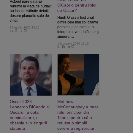
Actorul pare gata să
DiCaprio pentru rolul
renunțe la viața de burlac:
de Oscar?
au fost dezvăluite detalii
despre planurile sale de
Hugh Glass a fost unul
viitor.
dintre cele mai solicitante
personaje pe care le-a
17 martie 2026 23:16
41
0
interpretat vreodată, dar și
singurul ...
1 februarie 2026 11:10
67
0
Oscar 2026.
Matthew
Leonardo DiCaprio și
McConaughey a ratat
Oscarul: a opta
rolul principal din
nominalizare, o
Titanic pentru că a
obsesie și o singură
refuzat o simplă
statuetă
cerere a regizorului