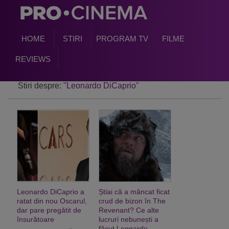
HOME
STIRI
PROGRAM TV
FILME
REVIEWS
Stiri despre:
"Leonardo DiCaprio"
Leonardo DiCaprio a
Știai că a mâncat ficat
ratat din nou Oscarul,
crud de bizon în The
dar pare pregătit de
Revenant? Ce alte
însurătoare
lucruri nebunești a
făcut Leonardo