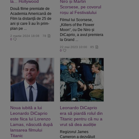
la... Hollywood
Niro și Martin
Scorsese, pe covorul
Două filme premiate de
roșu al Festivalului
Academia Americană de
Film la distanță de 25 de
Filmul lui Scorsese,
ani și care îi au în prim-
„Killers of the Flower
plan pe ...
Moon“, cu De Niro și
DiCaprio, a avut premiera
2 martie 2024 18:08
78
0
la Grand ...
22 mai 2023 10:00
85
0
Noua iubită a lui
Leonardo DiCaprio
Leonardo DiCaprio
era să piardă rolul din
este fiica lui Lorenzo
Titanic pentru că nu a
Lamas, născută după
vrut să dea audiție
lansarea filmului
Regizorul James
Titanic
Cameron a dezvăluit