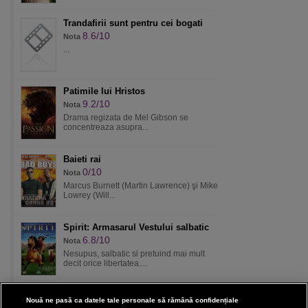
Trandafirii sunt pentru cei bogati
8.6/10
Nota
...
Patimile lui Hristos
9.2/10
Nota
Drama regizata de Mel Gibson se
concentreaza asupra...
Baieti rai
0/10
Nota
Marcus Burnett (Martin Lawrence) şi Mike
Lowrey (Will...
Spirit: Armasarul Vestului salbatic
6.8/10
Nota
Nesupus, salbatic si pretuind mai mult
decit orice libertatea....
Nouă ne pasă ca datele tale personale să rămână confidențiale