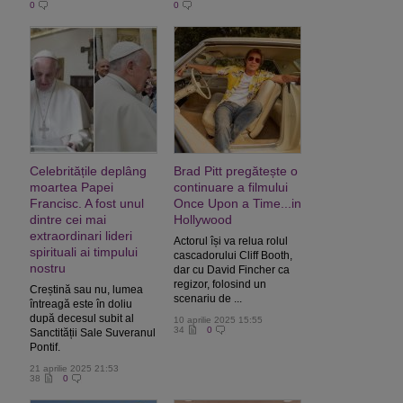
0
0
Celebritățile deplâng
Brad Pitt pregătește o
moartea Papei
continuare a filmului
Francisc. A fost unul
Once Upon a Time...in
dintre cei mai
Hollywood
extraordinari lideri
Actorul își va relua rolul
spirituali ai timpului
cascadorului Cliff Booth,
nostru
dar cu David Fincher ca
regizor, folosind un
Creștină sau nu, lumea
scenariu de ...
întreagă este în doliu
după decesul subit al
10 aprilie 2025 15:55
34
0
Sanctității Sale Suveranul
Pontif.
21 aprilie 2025 21:53
38
0