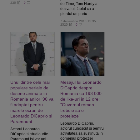
235
0
de Time, Tom Hardy a
dezvaluit faptul ca a
pierdut un pariu ...
7 decembrie 2016 15:35
2525
0
Unul dintre cele mai
Mesajul lui Leonardo
populare seriale de
DiCaprio despre
desene animate in
Romania cu 193.000
Romania anilor '90 va
de like-uri in 12 ore:
fi adaptat pentru
"Guvernul roman
marele ecran de
trebuie sa o
Leonardo DiCaprio si
protejeze"
Paramount
Leonardo DiCaprio,
actorul cunoscut si pentru
Actorul Leonardo
activitatea sa sustinuta in
DiCaprio si studiourile
domeniul protectiei
Paramount isi vor uni