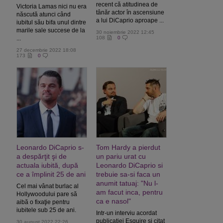
recent că atitudinea de
Victoria Lamas nici nu era
tânăr actor în ascensiune
născută atunci când
a lui DiCaprio aproape ...
iubitul său bifa unul dintre
marile sale succese de la
30 noiembrie 2022 12:45
...
108
0
27 decembrie 2022 18:08
173
0
Leonardo DiCaprio s-
Tom Hardy a pierdut
a despărţit şi de
un pariu urat cu
actuala iubită, după
Leonardo DiCaprio si
ce a împlinit 25 de ani
trebuie sa-si faca un
anumit tatuaj: "Nu l-
Cel mai vânat burlac al
am facut inca, pentru
Hollywoodului pare să
ca e nasol"
aibă o fixaţie pentru
iubitele sub 25 de ani.
Intr-un interviu acordat
publicatiei Esquire si citat
30 august 2022 22:26