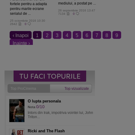
mediului, a postat pe ...
fortele pentru a adapta
pentru marile ecrane
26 septembrie 2016 13:47
serialul de ...
7134
0
25 octombrie 2016 10:30
2642
0
‹ Inapoi
1
2
3
4
5
6
7
8
9
Inainte ›
Top ProCinema
Top vizualizate
O lupta personala
0/10
Nota
Intors din Irak, impotriva vointei lui, John
Triton...
Ricki and The Flash