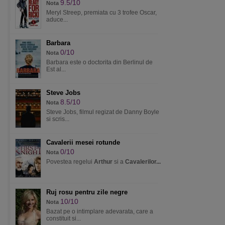
9.5/10
Nota
Meryl Streep, premiata cu 3 trofee Oscar,
aduce...
Barbara
0/10
Nota
Barbara este o doctorita din Berlinul de
Est al...
Steve Jobs
8.5/10
Nota
Steve Jobs, filmul regizat de Danny Boyle
si scris...
Cavalerii mesei rotunde
0/10
Nota
Povestea regelui
Arthur
si a
Cavalerilor...
Ruj rosu pentru zile negre
10/10
Nota
Bazat pe o intimplare adevarata, care a
constituit si...