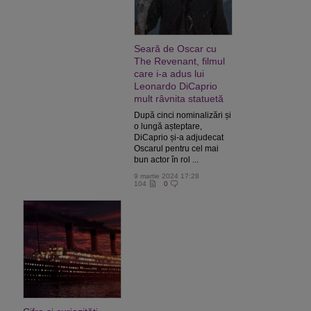
Seară de Oscar cu
The Revenant, filmul
care i-a adus lui
Leonardo DiCaprio
mult râvnita statuetă
După cinci nominalizări și
o lungă așteptare,
DiCaprio și-a adjudecat
Oscarul pentru cel mai
bun actor în rol ...
9 martie 2024 17:28
104
0