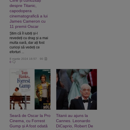
Cifre și curiozități
despre Titanic,
capodopera
cinematografică a lui
James Cameron cu
11 premii Oscar
Știm că îl iubiți și-l
revedeți cu drag și a mai
multa oară, dar ați fost
curioși să vedeți ce
eforturi ...
8 martie 2024 16:57
90
0
Seară de Oscar la Pro
Titanii au ajuns la
Cinema, cu Forrest
Cannes. Leonardo
Gump și A fost odată
DiCaprio, Robert De