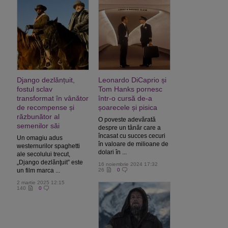
Django dezlănțuit,
Leonardo DiCaprio și
fostul sclav
Tom Hanks pornesc
transformat în vânător
într-o cursă de-a
de recompense și
șoarecele și pisica
răzbunător al
O poveste adevărată
semenilor săi
despre un tânăr care a
încasat cu succes cecuri
Un omagiu adus
în valoare de milioane de
westernurilor spaghetti
dolari în ...
ale secolului trecut,
„Django dezlănţuit” este
16 noiembrie 2024 17:32
un film marca ...
26
0
2 martie 2025 12:15
140
0